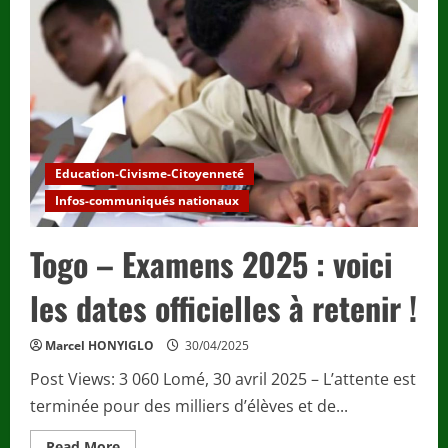
2025
:
le
rendez-
vous
électoral
est
fixé
au
10
juillet,
avec
Education-Civisme-Citoyenneté
un
appui
Infos-communiqués nationaux
financier
inédit
aux
Togo – Examens 2025 : voici
candidats.
les dates officielles à retenir !
Marcel HONYIGLO
30/04/2025
Post Views: 3 060 Lomé, 30 avril 2025 – L’attente est
terminée pour des milliers d’élèves et de...
Read
Read More