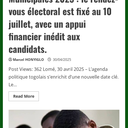
vous électoral est fixé au 10
juillet, avec un appui
financier inédit aux
candidats.
Marcel HONYIGLO
30/04/2025
Post Views: 362 Lomé, 30 avril 2025 – L’agenda
politique togolais s’enrichit d’une nouvelle date clé.
Le...
Read
Read More
more
about
Nouvelles
locales
/
Togo
–
Municipales