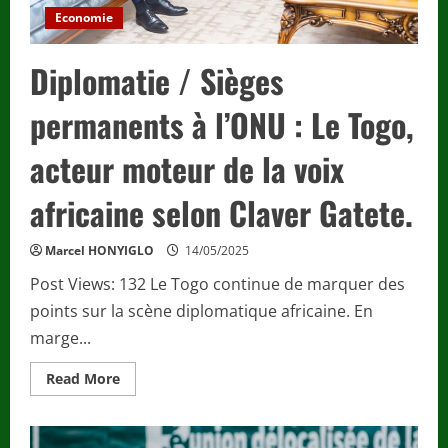
Economie
Diplomatie / Sièges
permanents à l’ONU : Le Togo,
acteur moteur de la voix
africaine selon Claver Gatete.
Marcel HONYIGLO
14/05/2025
Post Views: 132 Le Togo continue de marquer des
points sur la scène diplomatique africaine. En
marge...
Read
Read More
more
about
Diplomatie
/
Sièges