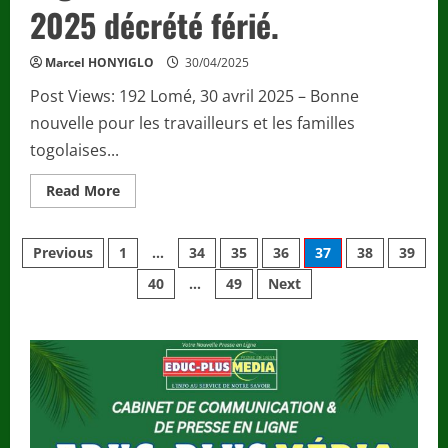
2025 décrété férié.
Marcel HONYIGLO
30/04/2025
Post Views: 192 Lomé, 30 avril 2025 – Bonne
nouvelle pour les travailleurs et les familles
togolaises...
Read
Read More
more
about
Communiqué
Pagination
/
Previous
1
…
34
35
36
37
38
39
Togo
–
40
…
49
Next
des
un
long
week-
publications
end
festif
pour
les
Togolais
:
le
vendredi
2