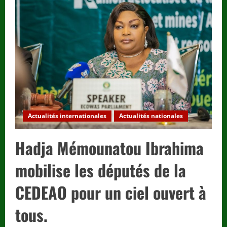
permanents
à
l’ONU
:
Le
Togo,
acteur
moteur
de
la
voix
africaine
selon
Claver
Gatete.
Actualités internationales
Actualités nationales
Hadja Mémounatou Ibrahima
mobilise les députés de la
CEDEAO pour un ciel ouvert à
tous.