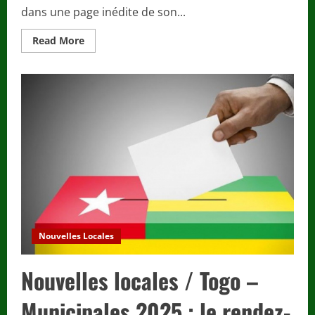
dans une page inédite de son...
Read
Read More
more
about
TOGO
–
Une
Nouvelle
Ère
Politique
:
Faure
Gnassingbé
prend
les
rênes
de
la
Cinquième
République
Nouvelles Locales
Nouvelles locales / Togo –
Municipales 2025 : le rendez-