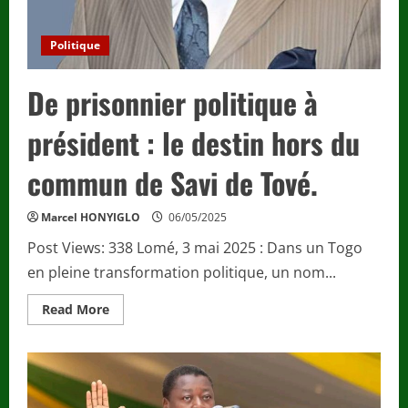
Politique
De prisonnier politique à
président : le destin hors du
commun de Savi de Tové.
Marcel HONYIGLO
06/05/2025
Post Views: 338 Lomé, 3 mai 2025 : Dans un Togo
en pleine transformation politique, un nom...
Read
Read More
more
about
De
prisonnier
politique
à
président