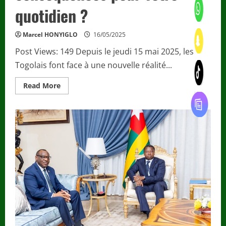
quotidien ?
Marcel HONYIGLO
16/05/2025
Post Views: 149 Depuis le jeudi 15 mai 2025, les
Togolais font face à une nouvelle réalité...
Read
Read More
more
about
Economie
/
Hausse
du
tarif
d’électricité
au
Togo
:
quelles
conséquences
pour
votre
quotidien
?