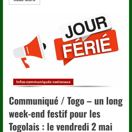
more
about
Togo
–
Examens
2025
:
voici
les
dates
officielles
à
retenir
!
Infos-communiqués nationaux
Communiqué / Togo – un long
week-end festif pour les
Togolais : le vendredi 2 mai