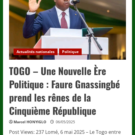
:
le
destin
hors
du
commun
de
Savi
de
Tové.
Actualités nationales
Politique
TOGO – Une Nouvelle Ère
Politique : Faure Gnassingbé
prend les rênes de la
Cinquième République
Marcel HONYIGLO
06/05/2025
Post Views: 237 Lomé, 6 mai 2025 – Le Togo entre