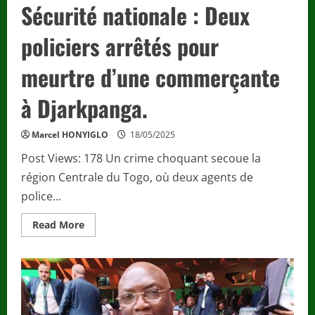
Sécurité nationale : Deux
policiers arrêtés pour
meurtre d’une commerçante
à Djarkpanga.
Marcel HONYIGLO
18/05/2025
Post Views: 178 Un crime choquant secoue la
région Centrale du Togo, où deux agents de
police...
Read
Read More
more
about
Sécurité
nationale
:
Deux
policiers
arrêtés
pour