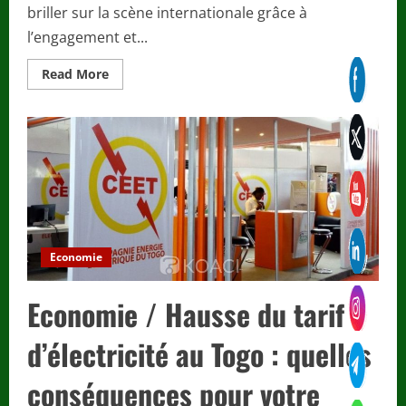
briller sur la scène internationale grâce à
l’engagement et...
Read
Read More
more
about
Sport
/
Guy
Kossi
Akpovy
:
Trois
mandats
de
confiance
à
la
Economie
FIFA
pour
le
Economie / Hausse du tarif
président
de
la
FTF
d’électricité au Togo : quelles
conséquences pour votre