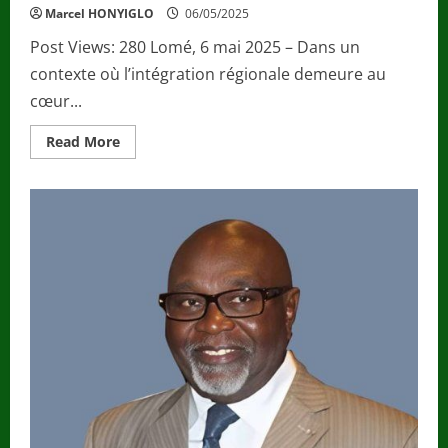
Marcel HONYIGLO
06/05/2025
Post Views: 280 Lomé, 6 mai 2025 – Dans un
contexte où l’intégration régionale demeure au
cœur...
Read
Read More
more
about
Hadja
Mémounatou
Ibrahima
mobilise
les
députés
de
la
CEDEAO
pour
un
ciel
ouvert
à
tous.