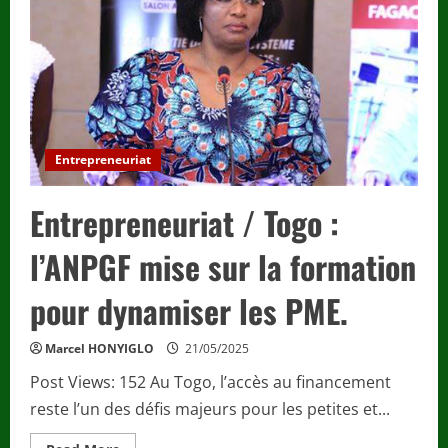
règles
du
jeu
pour
les
correcteurs
Entrepreneuriat
Entrepreneuriat / Togo :
l’ANPGF mise sur la formation
pour dynamiser les PME.
Marcel HONYIGLO
21/05/2025
Post Views: 152 Au Togo, l’accès au financement
reste l’un des défis majeurs pour les petites et...