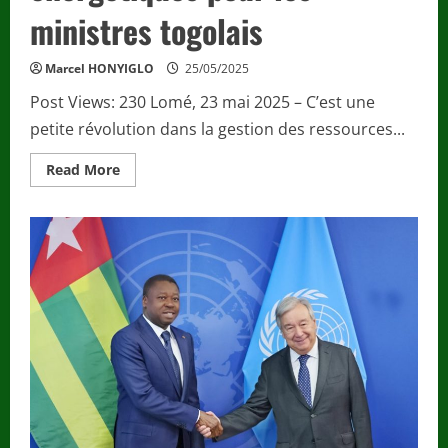
ministres togolais
Marcel HONYIGLO
25/05/2025
Post Views: 230 Lomé, 23 mai 2025 – C’est une
petite révolution dans la gestion des ressources...
Read
Read More
more
about
La
réforme
commence
à
la
maison
:
fin
des
privilèges
énergétiques
pour
les
ministres
togolais