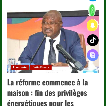
more
about
Mucipalité
2025
:
TOVIA,
la
nouvelle
voie
de
Koamy
Gomado
pour
réveiller
la
politique
locale
Economie
Faits Divers
La réforme commence à la
maison : fin des privilèges
énergétiques pour les