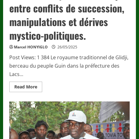
entre conflits de succession,
manipulations et dérives
mystico-politiques.
Marcel HONYIGLO
26/05/2025
Post Views: 1 384 Le royaume traditionnel de Glidji,
berceau du peuple Guin dans la préfecture des
Lacs...
Read
Read More
more
about
Culture
/
Royaume
de
Glidji
:
entre
conflits
de
succession,