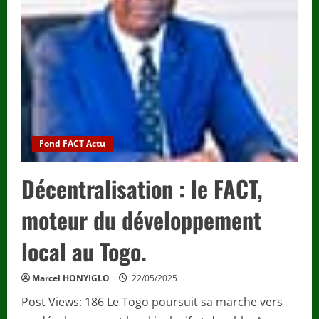
les
investisseurs
du
marché
régional
Fond FACT Actu
Décentralisation : le FACT,
moteur du développement
local au Togo.
Marcel HONYIGLO
22/05/2025
Post Views: 186 Le Togo poursuit sa marche vers