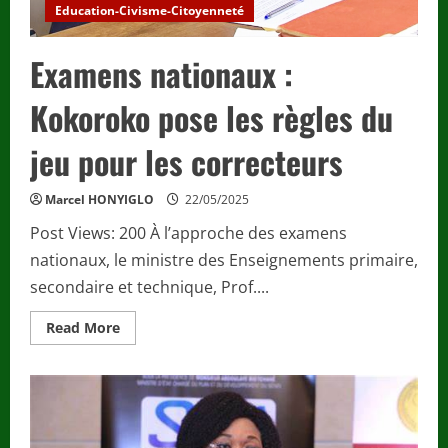
Education-Civisme-Citoyenneté
Examens nationaux :
Kokoroko pose les règles du
jeu pour les correcteurs
Marcel HONYIGLO
22/05/2025
Post Views: 200 À l’approche des examens
nationaux, le ministre des Enseignements primaire,
secondaire et technique, Prof....
Read
Read More
more
about
Examens
nationaux
:
Kokoroko
pose
les