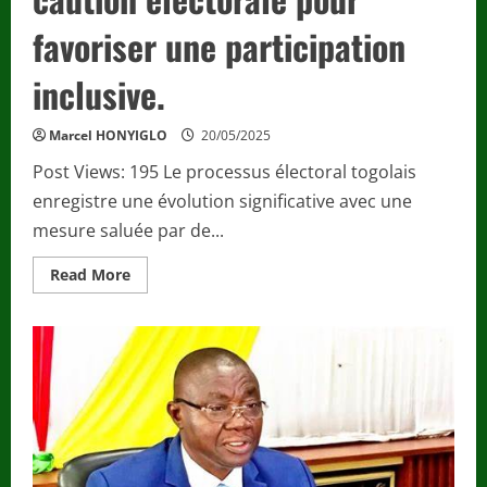
favoriser une participation
inclusive.
Marcel HONYIGLO
20/05/2025
Post Views: 195 Le processus électoral togolais
enregistre une évolution significative avec une
mesure saluée par de...
Read
Read More
more
about
Politique
/
Élections
locales
:
le
gouvernement
abaisse
la
caution
électorale
pour