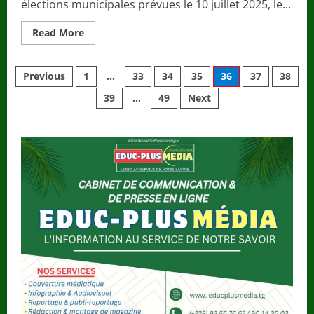
élections municipales prévues le 10 juillet 2025, le...
Read
Read More
more
about
Nouvelles
Pagination
locales
Previous
1
…
33
34
35
36
37
38
/
Attestation
39
…
49
Next
des
de
résidence
:
publications
le
Colonel
Awaté
recadre
les
maires
pour
garantir
l’équité
électorale.