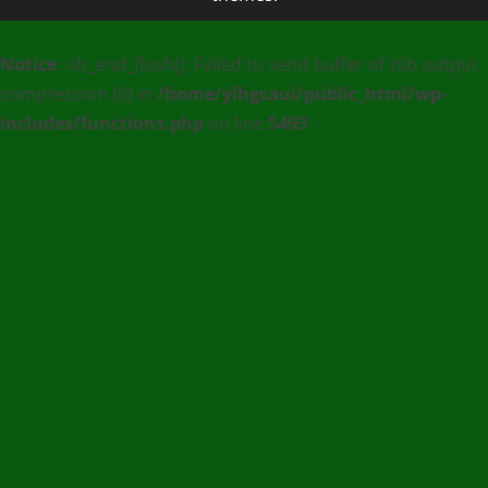
MEDIA
Notice
: ob_end_flush(): Failed to send buffer of zlib output
:
compression (0) in
/home/ylhgcaui/public_html/wp-
Agence
includes/functions.php
on line
5493
de
communication
et
de
Presse
en
Ligne
/
(+228)
93
56
76