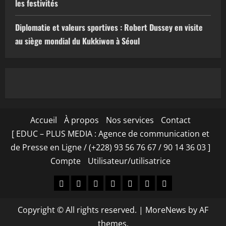
les festivités
Diplomatie et valeurs sportives : Robert Dussey en visite
au siège mondial du Kukkiwon à Séoul
Accueil
À propos
Nos services
Contact
[ EDUC – PLUS MEDIA : Agence de communication et
de Presse en Ligne / (+228) 93 56 76 67 / 90 14 36 03 ]
Compte
Utilisateur/utilisatrice
Accueil
À
Nos
Contact
[
Compte
Utilisateur/utilisa
propos
services
EDUC
Copyright © All rights reserved.
|
MoreNews
by AF
–
themes.
PLUS