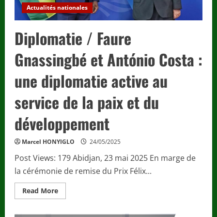
Actualités nationales
Diplomatie / Faure
Gnassingbé et António Costa :
une diplomatie active au
service de la paix et du
développement
Marcel HONYIGLO
24/05/2025
Post Views: 179 Abidjan, 23 mai 2025 En marge de
la cérémonie de remise du Prix Félix...
Read
Read More
more
about
Diplomatie