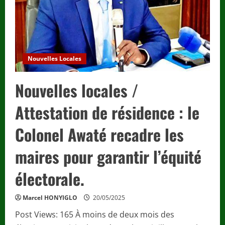
favoriser
une
participation
inclusive.
Nouvelles Locales
Nouvelles locales /
Attestation de résidence : le
Colonel Awaté recadre les
maires pour garantir l’équité
électorale.
Marcel HONYIGLO
20/05/2025
Post Views: 165 À moins de deux mois des