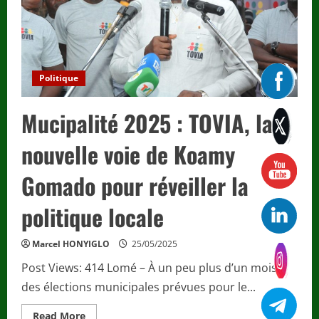
manipulations
et
dérives
mystico-
politiques.
Politique
Mucipalité 2025 : TOVIA, la
nouvelle voie de Koamy
Gomado pour réveiller la
politique locale
Marcel HONYIGLO
25/05/2025
Post Views: 414 Lomé – À un peu plus d’un mois
des élections municipales prévues pour le...
Read
Read More