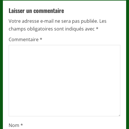
e
Laisser un commentaire
R
Votre adresse e-mail ne sera pas publiée.
Les
e
champs obligatoires sont indiqués avec
*
a
Commentaire
*
d
i
n
g
Nom
*