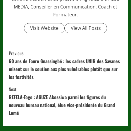
MEDIA, Conseiller en Communication, Coach et
Formateur.
Visit Website
View All Posts
C
Previous:
o
60 ans de Faure Gnassingbé : les cadres UNIR des Savanes
misent sur le soutien aux plus vulnérables plutôt que sur
n
les festivités
t
Next:
i
REFELA-Togo : AGUZE Akossiwa parmi les figures du
nouveau bureau national, élue vice-présidente du Grand
n
Lomé
u