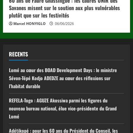
60 ans de Faure Gnassingbé : les cadres UNIR des
Savanes misent sur le soutien aux plus vulnérables
plutôt que sur les festivités
Marcel HONYIGLO
06/06/2026
RECENTS
Lomé au cœur des BOAD Development Days : le ministre
Sévon-Tépé Kodjo ADEDZE au cœur des réflexions sur
l’habitat durable
REFELA-Togo : AGUZE Akossiwa parmi les figures du
nouveau bureau national, élue vice-présidente du Grand
Lomé
Adétikopé : pour les 60 ans du Président du Conseil, les