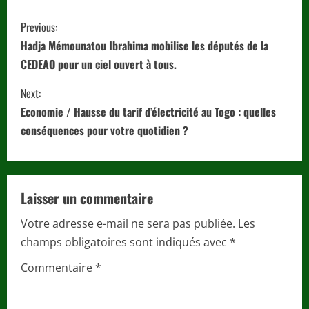
C
Previous:
o
Hadja Mémounatou Ibrahima mobilise les députés de la
CEDEAO pour un ciel ouvert à tous.
n
Next:
t
Economie / Hausse du tarif d’électricité au Togo : quelles
i
conséquences pour votre quotidien ?
n
u
Laisser un commentaire
e
Votre adresse e-mail ne sera pas publiée.
Les
champs obligatoires sont indiqués avec
*
R
Commentaire
*
e