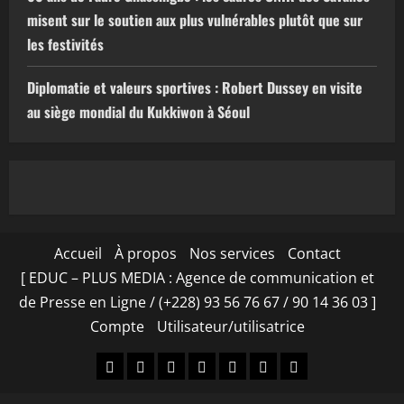
misent sur le soutien aux plus vulnérables plutôt que sur
les festivités
Diplomatie et valeurs sportives : Robert Dussey en visite
au siège mondial du Kukkiwon à Séoul
Accueil
À propos
Nos services
Contact
[ EDUC – PLUS MEDIA : Agence de communication et
de Presse en Ligne / (+228) 93 56 76 67 / 90 14 36 03 ]
Compte
Utilisateur/utilisatrice
Accueil
À
Nos
Contact
[
Compte
Utilisateur/utilisa
propos
services
EDUC