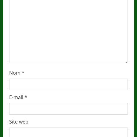
a
d
i
n
g
Nom
*
E-mail
*
Site web