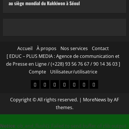
au siège mondial du Kukkiwon à Séoul
Accueil
À propos
Nos services
Contact
[ EDUC – PLUS MEDIA : Agence de communication et
de Presse en Ligne / (+228) 93 56 76 67 / 90 14 36 03 ]
Compte
Utilisateur/utilisatrice
Accueil
À
Nos
Contact
[
Compte
Utilisateur/utilisa
propos
services
EDUC
Copyright © All rights reserved.
|
MoreNews
by AF
–
themes.
PLUS
MEDIA
Notice
: ob_end_flush(): Failed to send buffer of zlib output
: