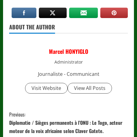
ABOUT THE AUTHOR
Marcel HONYIGLO
Administrator
Journaliste - Communicant
Visit Website
View All Posts
C
Previous:
o
Diplomatie / Sièges permanents à l’ONU : Le Togo, acteur
moteur de la voix africaine selon Claver Gatete.