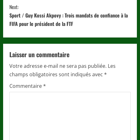
n
Next:
t
Sport / Guy Kossi Akpovy : Trois mandats de confiance à la
i
FIFA pour le président de la FTF
n
u
Laisser un commentaire
e
Votre adresse e-mail ne sera pas publiée.
Les
champs obligatoires sont indiqués avec
*
R
Commentaire
*
e
a
d
i