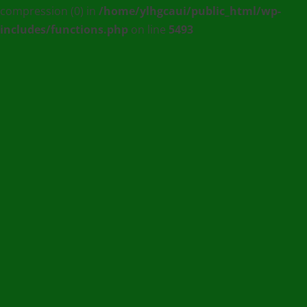
compression (0) in
/home/ylhgcaui/public_html/wp-
Agence
includes/functions.php
on line
5493
de
communication
et
de
Presse
en
Ligne
/
(+228)
93
56
76
67
/