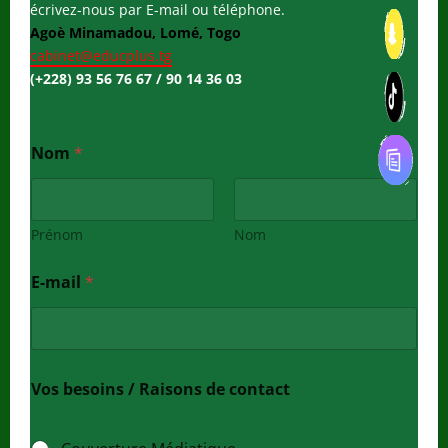
écrivez-nous par E-mail ou téléphone.
Agoè Minamadou, Lomé, Togo
cabinet@educplus.tg
(+228) 93 56 76 67 / 90 14 36 03
Nom
*
Prénom
Nom
E-mail
*
Vos besoins / Raisons de contact