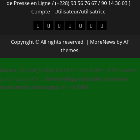
de Presse en Ligne / (+228) 93 56 76 67 / 90 14 36 03 ]
Compte
Utilisateur/utilisatrice
Accueil
À
Nos
Contact
[
Compte
Utilisateur/utilisa
propos
services
EDUC
Copyright © All rights reserved.
|
MoreNews
by AF
–
themes.
PLUS
MEDIA
Notice
: ob_end_flush(): Failed to send buffer of zlib output
:
compression (0) in
/home/ylhgcaui/public_html/wp-
Agence
includes/functions.php
on line
5493
de
communication
et
de
Presse
en