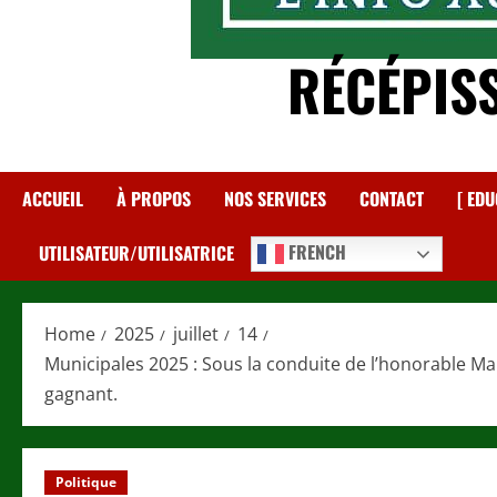
RÉCÉPIS
ACCUEIL
À PROPOS
NOS SERVICES
CONTACT
[ EDU
FRENCH
UTILISATEUR/UTILISATRICE
Home
2025
juillet
14
Municipales 2025 : Sous la conduite de l’honorable M
gagnant.
Politique