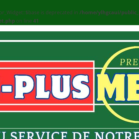
or_Widget::$base is deprecated in
/home/ylhgcaui/public
et.php
on line
41