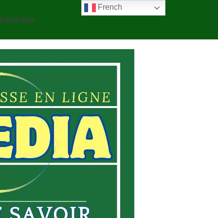
French
_html/wp-