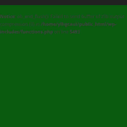
MEDIA
Notice
: ob_end_flush(): Failed to send buffer of zlib output
:
compression (0) in
/home/ylhgcaui/public_html/wp-
Agence
includes/functions.php
on line
5493
de
communication
et
de
Presse
en
Ligne
/
(+228)
93
56
76