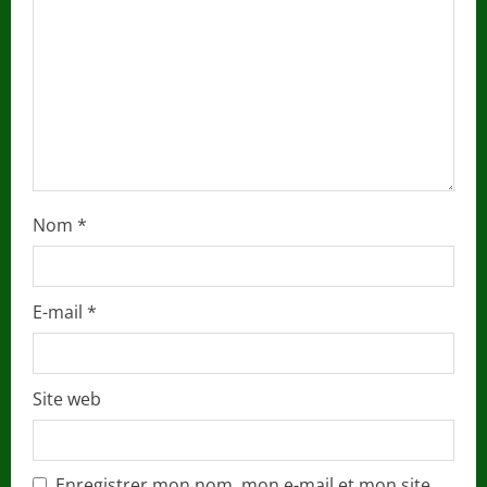
i
n
g
Nom
*
E-mail
*
Site web
Enregistrer mon nom, mon e-mail et mon site