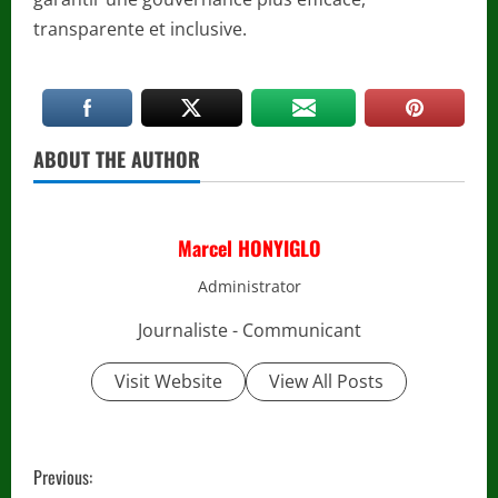
transparente et inclusive.
ABOUT THE AUTHOR
Marcel HONYIGLO
Administrator
Journaliste - Communicant
Visit Website
View All Posts
C
Previous: