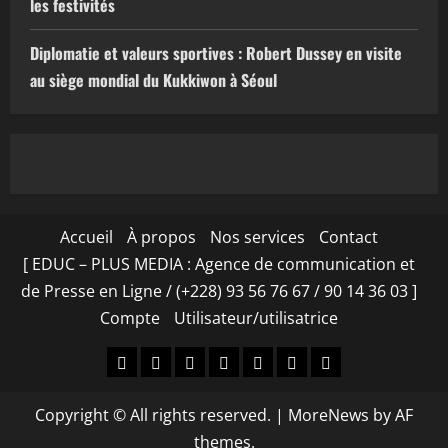
les festivités
Diplomatie et valeurs sportives : Robert Dussey en visite
au siège mondial du Kukkiwon à Séoul
Accueil
À propos
Nos services
Contact
[ EDUC – PLUS MEDIA : Agence de communication et
de Presse en Ligne / (+228) 93 56 76 67 / 90 14 36 03 ]
Compte
Utilisateur/utilisatrice
Accueil
À
Nos
Contact
[
Compte
Utilisateur/utilisa
propos
services
EDUC
Copyright © All rights reserved.
|
MoreNews
by AF
–
themes.
PLUS