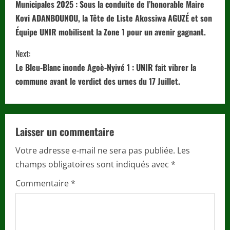
o
Municipales 2025 : Sous la conduite de l’honorable Maire
Kovi ADANBOUNOU, la Tête de Liste Akossiwa AGUZÉ et son
n
Équipe UNIR mobilisent la Zone 1 pour un avenir gagnant.
t
Next:
i
Le Bleu-Blanc inonde Agoè-Nyivé 1 : UNIR fait vibrer la
commune avant le verdict des urnes du 17 Juillet.
n
u
Laisser un commentaire
e
Votre adresse e-mail ne sera pas publiée.
Les
R
champs obligatoires sont indiqués avec
*
e
Commentaire
*
a
d