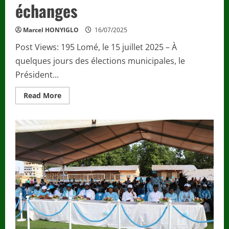
échanges
Marcel HONYIGLO
16/07/2025
Post Views: 195 Lomé, le 15 juillet 2025 – À
quelques jours des élections municipales, le
Président...
Read
Read More
more
about
Politique
/
Le
Président
du
Togo
Jean-
Lucien
Savi
de
Tové
reçoit
les
sages
du
Togo