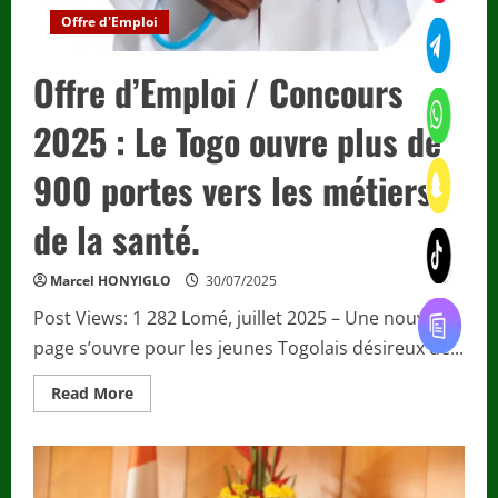
exclusion
Offre d'Emploi
Offre d’Emploi / Concours
2025 : Le Togo ouvre plus de
900 portes vers les métiers
de la santé.
Marcel HONYIGLO
30/07/2025
Post Views: 1 282 Lomé, juillet 2025 – Une nouvelle
page s’ouvre pour les jeunes Togolais désireux de...
Read
Read More
more
about
Offre
d’Emploi
/
Concours