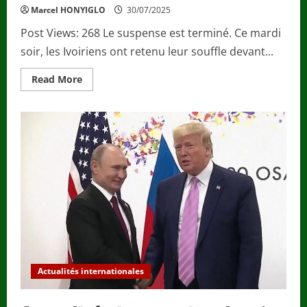
Marcel HONYIGLO
30/07/2025
Post Views: 268 Le suspense est terminé. Ce mardi
soir, les Ivoiriens ont retenu leur souffle devant...
Read
Read More
more
about
Actualités
Internationales
/
Présidentielle
2025
:
Alassane
Ouattara
brise
le
silence
et
se
relance
dans
la
course.
Actualités internationales