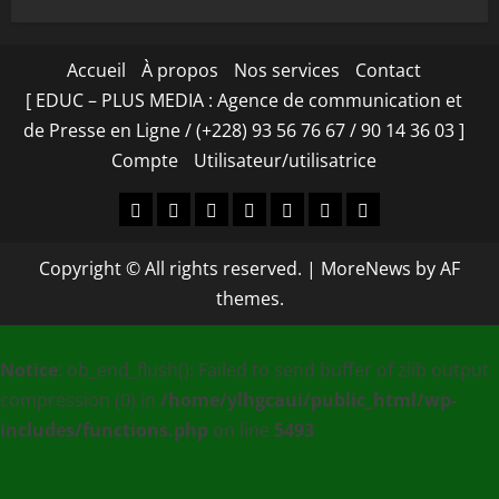
Accueil
À propos
Nos services
Contact
[ EDUC – PLUS MEDIA : Agence de communication et
de Presse en Ligne / (+228) 93 56 76 67 / 90 14 36 03 ]
Compte
Utilisateur/utilisatrice
Accueil
À
Nos
Contact
[
Compte
Utilisateur/utilisa
propos
services
EDUC
Copyright © All rights reserved.
|
MoreNews
by AF
–
themes.
PLUS
MEDIA
Notice
: ob_end_flush(): Failed to send buffer of zlib output
:
compression (0) in
/home/ylhgcaui/public_html/wp-
Agence
includes/functions.php
on line
5493
de
communication
et