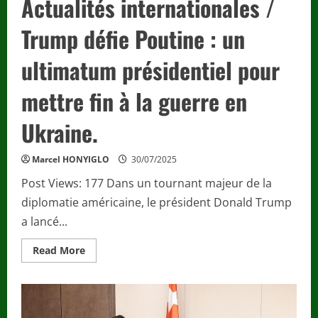
Actualités internationales /
Trump défie Poutine : un
ultimatum présidentiel pour
mettre fin à la guerre en
Ukraine.
Marcel HONYIGLO
30/07/2025
Post Views: 177 Dans un tournant majeur de la
diplomatie américaine, le président Donald Trump
a lancé...
Read
Read More
more
about
Actualités
internationales
/
Trump