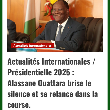
2025
:
Le
Togo
ouvre
plus
de
900
portes
vers
les
métiers
de
la
Actualités internationales
santé.
Actualités Internationales /
Présidentielle 2025 :
Alassane Ouattara brise le
silence et se relance dans la
course.