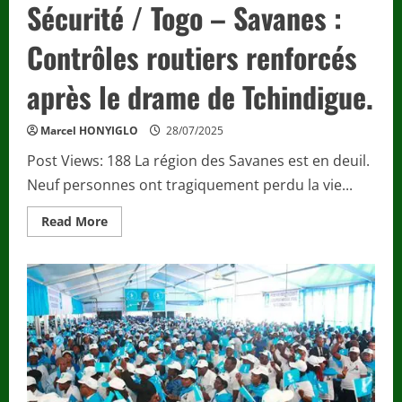
Sécurité / Togo – Savanes :
Contrôles routiers renforcés
après le drame de Tchindigue.
Marcel HONYIGLO
28/07/2025
Post Views: 188 La région des Savanes est en deuil.
Neuf personnes ont tragiquement perdu la vie...
Read
Read More
more
about
Sécurité
/
Togo
–
Savanes
:
Contrôles
routiers
renforcés
après
le
drame