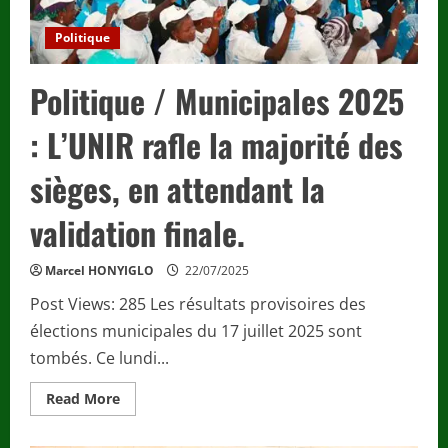
de
Tchindigue.
Politique
Politique / Municipales 2025
: L’UNIR rafle la majorité des
sièges, en attendant la
validation finale.
Marcel HONYIGLO
22/07/2025
Post Views: 285 Les résultats provisoires des
élections municipales du 17 juillet 2025 sont
tombés. Ce lundi...
Read
Read More
more
about
Politique