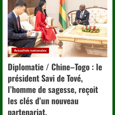
défie
Poutine
:
un
ultimatum
présidentiel
pour
mettre
fin
à
la
guerre
en
Ukraine.
Actualités nationales
Diplomatie / Chine–Togo : le
président Savi de Tové,
l’homme de sagesse, reçoit
les clés d’un nouveau
partenariat.