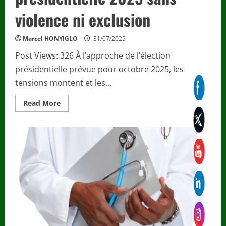
violence ni exclusion
Marcel HONYIGLO
31/07/2025
Post Views: 326 À l’approche de l’élection
présidentielle prévue pour octobre 2025, les
tensions montent et les...
Read
Read More
more
about
Politique
/
Côte
d’Ivoire
:
Les
évêques
appellent
à
une
présidentielle
2025
sans
violence
ni