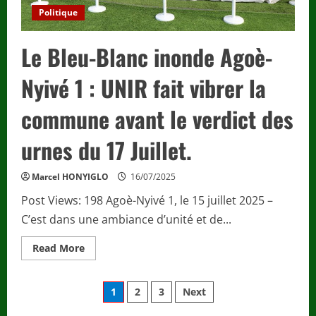
:
L’unité
Politique
nationale
au
cœur
Le Bleu-Blanc inonde Agoè-
des
échanges
Nyivé 1 : UNIR fait vibrer la
commune avant le verdict des
urnes du 17 Juillet.
Marcel HONYIGLO
16/07/2025
Post Views: 198 Agoè-Nyivé 1, le 15 juillet 2025 –
C’est dans une ambiance d’unité et de...
Read
Read More
more
about
Le
Pagination
Bleu-
1
2
3
Next
Blanc
inonde