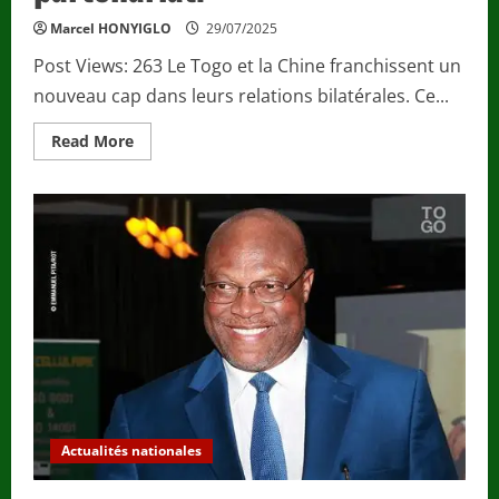
Marcel HONYIGLO
29/07/2025
Post Views: 263 Le Togo et la Chine franchissent un
nouveau cap dans leurs relations bilatérales. Ce...
Read
Read More
more
about
Diplomatie
/
Chine–
Togo
:
le
président
Savi
de
Tové,
l’homme
de
sagesse,
reçoit
les
clés
d’un
nouveau
Actualités nationales
partenariat.