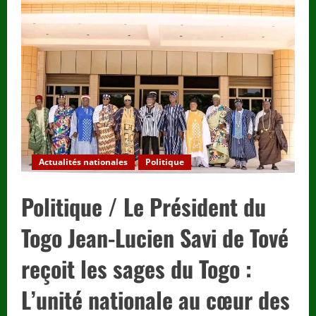
/
Municipales
2025
:
L’UNIR
rafle
la
majorité
des
sièges,
en
attendant
la
validation
finale.
Actualités nationales
Politique
Politique / Le Président du
Togo Jean-Lucien Savi de Tové
reçoit les sages du Togo :
L’unité nationale au cœur des