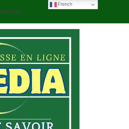
French
_html/wp-