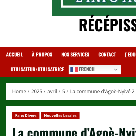
RÉCÉPIS
ACCUEIL
À PROPOS
NOS SERVICES
CONTACT
[ EDU
FRENCH
UTILISATEUR/UTILISATRICE
Home
2025
avril
5
La commune d’Agoè-Nyivé 2 tr
Faits Divers
Nouvelles Locales
La commune d’Agoè-Nyiv