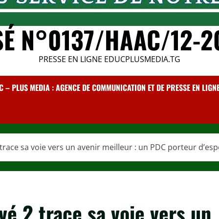
SÉ N°0137/HAAC/12-2
PRESSE EN LIGNE EDUCPLUSMEDIA.TG
C – PLUS MEDIA : AGENCE DE COMMUNICATION ET DE PRESSE EN LIGNE /
ace sa voie vers un avenir meilleur : un PDC porteur d’esp
é 2 trace sa voie vers un