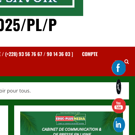
025/PL/P
 (+228) 93 56 76 67 / 90 14 36 03 ]
COMPTE
oir pour tous.