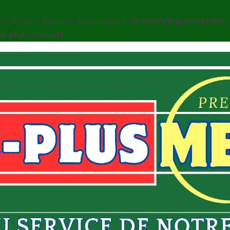
or_Widget::$base is deprecated in
/home/ylhgcaui/public
et.php
on line
41