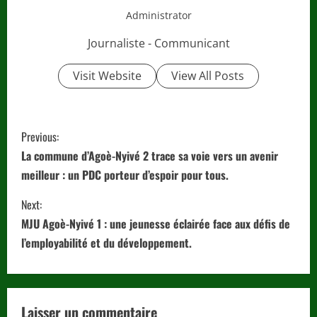
Administrator
Journaliste - Communicant
Visit Website
View All Posts
C
Previous:
o
La commune d’Agoè-Nyivé 2 trace sa voie vers un avenir
meilleur : un PDC porteur d’espoir pour tous.
n
Next:
t
MJU Agoè-Nyivé 1 : une jeunesse éclairée face aux défis de
i
l’employabilité et du développement.
n
u
Laisser un commentaire