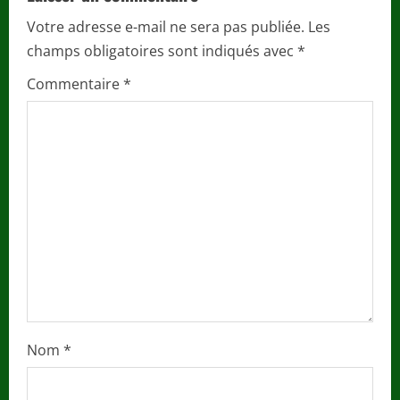
e
Votre adresse e-mail ne sera pas publiée.
Les
champs obligatoires sont indiqués avec
*
R
Commentaire
*
e
a
d
i
n
g
Nom
*