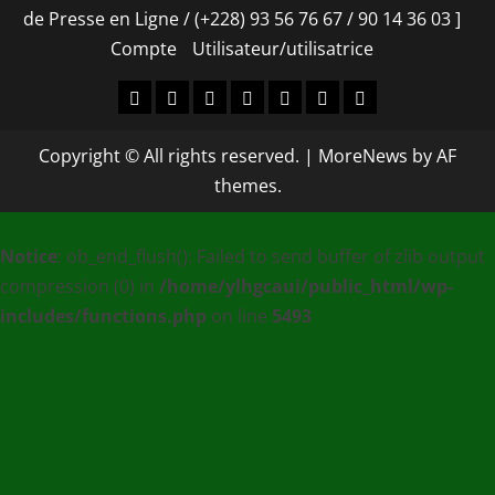
de Presse en Ligne / (+228) 93 56 76 67 / 90 14 36 03 ]
Compte
Utilisateur/utilisatrice
Accueil
À
Nos
Contact
[
Compte
Utilisateur/utilisa
propos
services
EDUC
Copyright © All rights reserved.
|
MoreNews
by AF
–
themes.
PLUS
MEDIA
Notice
: ob_end_flush(): Failed to send buffer of zlib output
:
compression (0) in
/home/ylhgcaui/public_html/wp-
Agence
includes/functions.php
on line
5493
de
communication
et
de
Presse
en