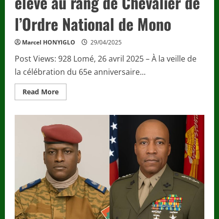
élevé au rang de Chevalier de
l’Ordre National de Mono
Marcel HONYIGLO
29/04/2025
Post Views: 928 Lomé, 26 avril 2025 – À la veille de
la célébration du 65e anniversaire...
Read
Read More
more
about
Politique
/
Le
SG
de
la
préfecture
d’Agoè-
Nyivé,
M.
KAZANDOU
Essohana
Joseph,
élevé
au
rang