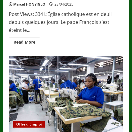
Marcel HONYIGLO
28/04/2025
Post Views: 334 L’Église catholique est en deuil
depuis quelques jours. Le pape François s’est
éteint le...
Read
Read More
more
about
Après
la
mort
du
pape
François,
un
Africain
bientôt
à
la
tête
de
l’Église
catholique
?
Offre d'Emploi