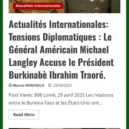
de
Chevalier
Actualités internationales
de
l’Ordre
National
Actualités Internationales:
de
Mono
Tensions Diplomatiques : Le
Général Américain Michael
Langley Accuse le Président
Burkinabè Ibrahim Traoré.
Marcel HONYIGLO
29/04/2025
Post Views: 898 Lomé, 29 avril 2025 Les relations
entre le Burkina Faso et les États-Unis ont...
Read
Read More
more
about
Actualités