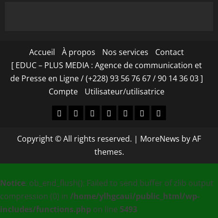
Accueil
À propos
Nos services
Contact
[ EDUC – PLUS MEDIA : Agence de communication et
de Presse en Ligne / (+228) 93 56 76 67 / 90 14 36 03 ]
Compte
Utilisateur/utilisatrice
Accueil
À
Nos
Contact
[
Compte
Utilisateur/utilisa
propos
services
EDUC
Copyright © All rights reserved.
|
MoreNews
by AF
–
themes.
PLUS
MEDIA
Notice
: ob_end_flush(): Failed to send buffer of zlib output
:
compression (0) in
/home/ylhgcaui/public_html/wp-
Agence
includes/functions.php
on line
5493
de