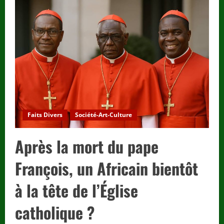
Internationales:
Tensions
Diplomatiques
:
Le
Général
Américain
Michael
Langley
Accuse
le
Président
Burkinabè
Ibrahim
Traoré.
Faits Divers
Société-Art-Culture
Après la mort du pape
François, un Africain bientôt
à la tête de l’Église
catholique ?