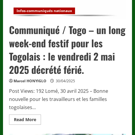
Infos-communiqués nationaux
Communiqué / Togo – un long
week-end festif pour les
Togolais : le vendredi 2 mai
2025 décrété férié.
Marcel HONYIGLO
30/04/2025
Post Views: 192 Lomé, 30 avril 2025 – Bonne
nouvelle pour les travailleurs et les familles
togolaises...
Read
Read More
more
about
Communiqué