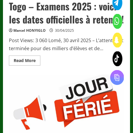
Togo – Examens 2025 : voici
candidats.
les dates officielles à retenir !
Marcel HONYIGLO
30/04/2025
Post Views: 3 060 Lomé, 30 avril 2025 – L’attente est
terminée pour des milliers d’élèves et de...
Read
Read More
more
about
Togo
–
Examens
2025
:
voici
les
dates
officielles
à
retenir
!