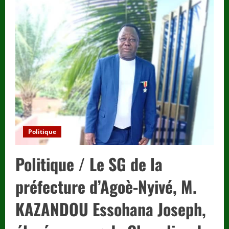
/
Togo
–
un
long
week-
end
festif
pour
les
Togolais
:
le
vendredi
2
mai
2025
décrété
férié.
Politique
Politique / Le SG de la
préfecture d’Agoè-Nyivé, M.
KAZANDOU Essohana Joseph,