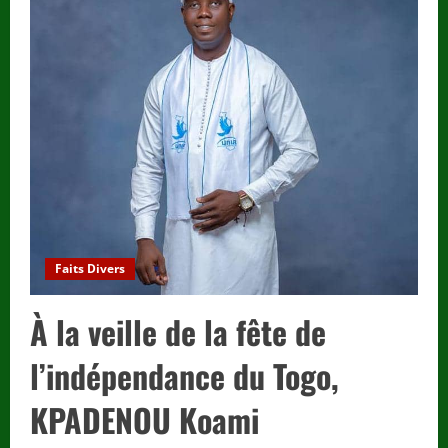
DATCHA
:
un
nouveau
moteur
économique
pour
le
Togo.
Faits Divers
À la veille de la fête de
l’indépendance du Togo,
KPADENOU Koami