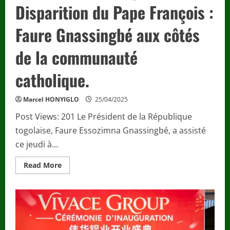
tout
Disparition du Pape François :
le
peuple
Togolais
Faure Gnassingbé aux côtés
et
appelle
la
de la communauté
jeunesse
à
s’unir
catholique.
pour
construire
ensemble
l’avenir
Marcel HONYIGLO
25/04/2025
du
Togo
Post Views: 201 Le Président de la République
avec
son
togolaise, Faure Essozimna Gnassingbé, a assisté
Excellence
Monsieur
ce jeudi à...
Faure
Essozimna
GNASSINGBÉ.
Read
Read More
more
about
Diplomatie
–
Religion
/
Disparition
du
Pape