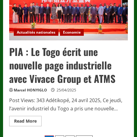
François
:
Faure
Gnassingbé
aux
côtés
de
Actualités nationales
Economie
la
communauté
catholique.
PIA : Le Togo écrit une
nouvelle page industrielle
avec Vivace Group et ATMS
Marcel HONYIGLO
25/04/2025
Post Views: 343 Adétikopé, 24 avril 2025, Ce jeudi,
l’avenir industriel du Togo a pris une nouvelle...
Read
Read More
more
about
PIA