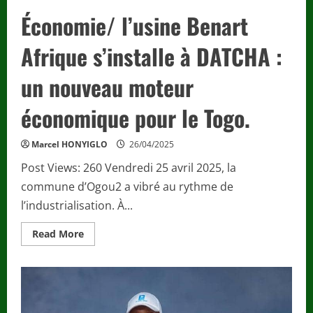
Économie/ l’usine Benart
Afrique s’installe à DATCHA :
un nouveau moteur
économique pour le Togo.
Marcel HONYIGLO
26/04/2025
Post Views: 260 Vendredi 25 avril 2025, la
commune d’Ogou2 a vibré au rythme de
l’industrialisation. À...
Read
Read More
more
about
Économie/
l’usine
Benart
Afrique
s’installe
à