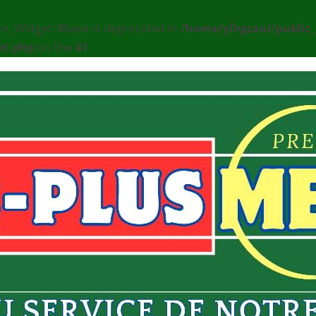
or_Widget::$base is deprecated in
/home/ylhgcaui/public
et.php
on line
41