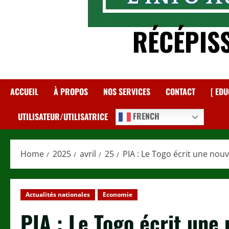
RÉCÉPIS
ACCUEIL
À PROPOS
NOS SERVICES
CONTACT
[ EDU
FRENCH
UTILISATEUR/UTILISATRICE
Home
2025
avril
25
PIA : Le Togo écrit une nou
Actualités nationales
Economie
PIA : Le Togo écrit une 