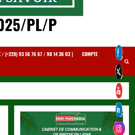
025/PL/P
 (+228) 93 56 76 67 / 90 14 36 03 ]
COMPTE