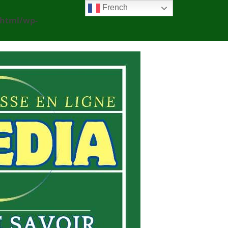
French
_html/wp-