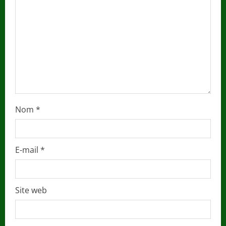
d
i
n
g
Nom
*
E-mail
*
Site web