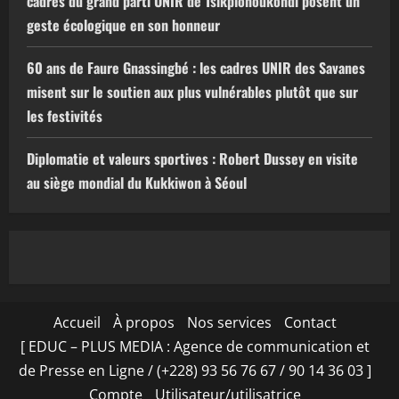
cadres du grand parti UNIR de Tsikplonoukondi posent un
geste écologique en son honneur
60 ans de Faure Gnassingbé : les cadres UNIR des Savanes
misent sur le soutien aux plus vulnérables plutôt que sur
les festivités
Diplomatie et valeurs sportives : Robert Dussey en visite
au siège mondial du Kukkiwon à Séoul
Accueil
À propos
Nos services
Contact
[ EDUC – PLUS MEDIA : Agence de communication et
de Presse en Ligne / (+228) 93 56 76 67 / 90 14 36 03 ]
Compte
Utilisateur/utilisatrice