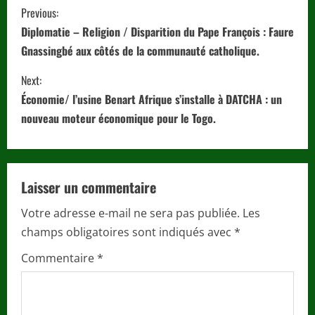
C
Previous:
o
Diplomatie – Religion / Disparition du Pape François : Faure
Gnassingbé aux côtés de la communauté catholique.
n
Next:
t
Économie/ l’usine Benart Afrique s’installe à DATCHA : un
i
nouveau moteur économique pour le Togo.
n
u
Laisser un commentaire
e
Votre adresse e-mail ne sera pas publiée.
Les
champs obligatoires sont indiqués avec
*
R
Commentaire
*
e
a