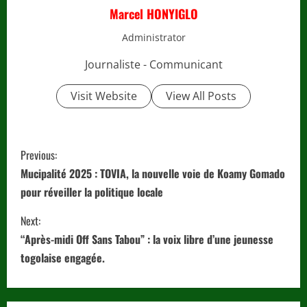
Marcel HONYIGLO
Administrator
Journaliste - Communicant
Visit Website
View All Posts
C
Previous:
o
Mucipalité 2025 : TOVIA, la nouvelle voie de Koamy Gomado
pour réveiller la politique locale
n
Next:
t
“Après-midi Off Sans Tabou” : la voix libre d’une jeunesse
i
togolaise engagée.
n