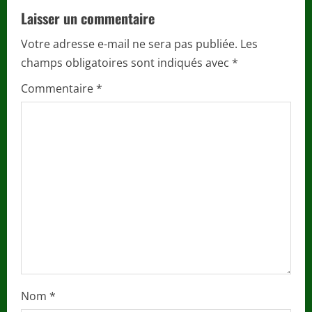
u
Laisser un commentaire
e
Votre adresse e-mail ne sera pas publiée.
Les
champs obligatoires sont indiqués avec
*
R
Commentaire
*
e
a
d
i
n
g
Nom
*