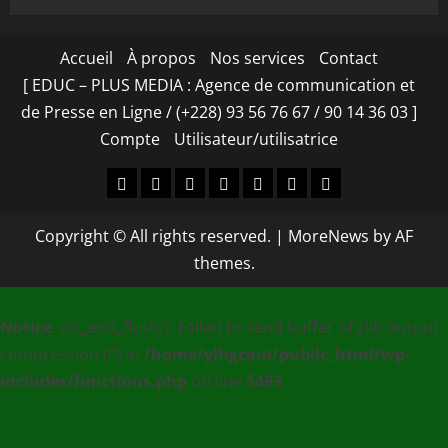
Accueil
À propos
Nos services
Contact
[ EDUC – PLUS MEDIA : Agence de communication et
de Presse en Ligne / (+228) 93 56 76 67 / 90 14 36 03 ]
Compte
Utilisateur/utilisatrice
Accueil
À
Nos
Contact
[
Compte
Utilisateur/utilisa
propos
services
EDUC
Copyright © All rights reserved.
|
MoreNews
by AF
–
themes.
PLUS
MEDIA
Notice
: ob_end_flush(): Failed to send buffer of zlib output
:
compression (0) in
/home/ylhgcaui/public_html/wp-
Agence
includes/functions.php
on line
5493
de
communication
et