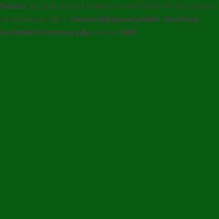
Notice
: ob_end_flush(): Failed to send buffer of zlib output
:
compression (0) in
/home/ylhgcaui/public_html/wp-
Agence
includes/functions.php
on line
5493
de
communication
et
de
Presse
en
Ligne
/
(+228)
93
56
76
67
/