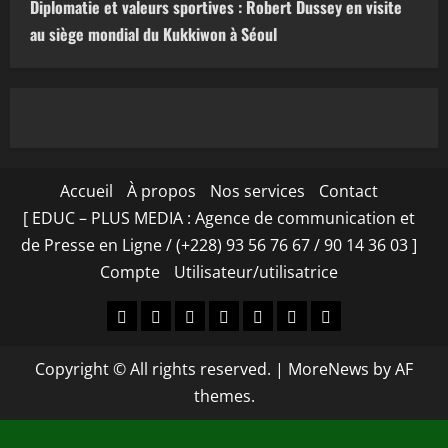
Diplomatie et valeurs sportives : Robert Dussey en visite
au siège mondial du Kukkiwon à Séoul
Accueil
À propos
Nos services
Contact
[ EDUC – PLUS MEDIA : Agence de communication et
de Presse en Ligne / (+228) 93 56 76 67 / 90 14 36 03 ]
Compte
Utilisateur/utilisatrice
Accueil
À
Nos
Contact
[
Compte
Utilisateur/utilisa
propos
services
EDUC
Copyright © All rights reserved.
|
MoreNews
by AF
–
themes.
PLUS
MEDIA