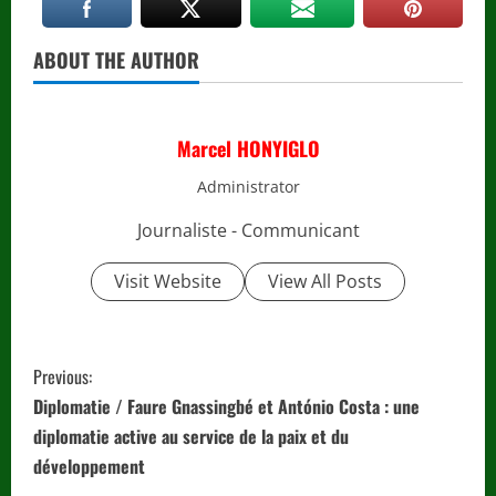
ABOUT THE AUTHOR
Marcel HONYIGLO
Administrator
Journaliste - Communicant
Visit Website
View All Posts
C
Previous:
o
Diplomatie / Faure Gnassingbé et António Costa : une
diplomatie active au service de la paix et du
n
développement