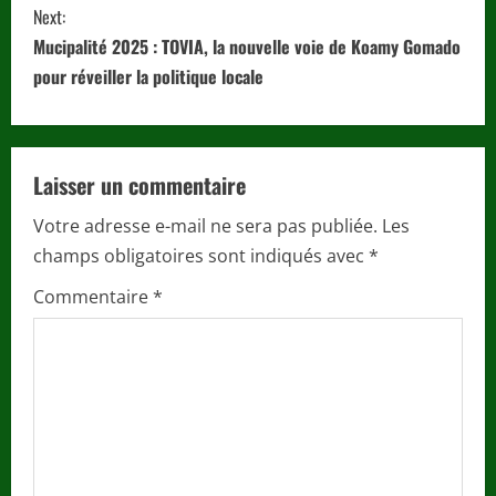
t
Next:
i
Mucipalité 2025 : TOVIA, la nouvelle voie de Koamy Gomado
pour réveiller la politique locale
n
u
Laisser un commentaire
e
Votre adresse e-mail ne sera pas publiée.
Les
R
champs obligatoires sont indiqués avec
*
e
Commentaire
*
a
d
i
n