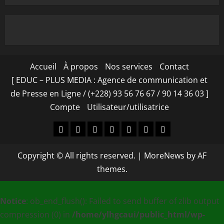
Accueil
À propos
Nos services
Contact
[ EDUC – PLUS MEDIA : Agence de communication et
de Presse en Ligne / (+228) 93 56 76 67 / 90 14 36 03 ]
Compte
Utilisateur/utilisatrice
Accueil
À
Nos
Contact
[
Compte
Utilisateur/utilisa
propos
services
EDUC
Copyright © All rights reserved.
|
MoreNews
by AF
–
themes.
PLUS
MEDIA
Notice
: ob_end_flush(): Failed to send buffer of zlib output
:
compression (0) in
/home/ylhgcaui/public_html/wp-
Agence