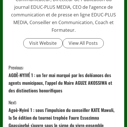
journal EDUC-PLUS MEDIA, CEO de l’agence de
communication et de presse en ligne EDUC-PLUS
MEDIA, Conseiller en Communication, Coach et
Formateur.
Visit Website
View All Posts
C
Previous:
o
AGOÈ-NYIVÉ 1 : un 1er mai marqué par les doléances des
agents municipaux, l’appel du Maire AGUZE AKOSSIWA et
n
des distinctions honorifiques
t
Next:
i
Agoè-Nyivé 1 : sous l’impulsion du conseiller KATE Mawuli,
la 5e édition du tournoi trophée Faure Essozimna
n
Gnassingbé s’ouvre sous le signe du vivre-ensemble