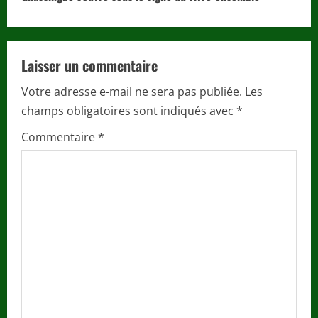
u
e
Laisser un commentaire
R
Votre adresse e-mail ne sera pas publiée.
Les
e
champs obligatoires sont indiqués avec
*
a
Commentaire
*
d
i
n
g