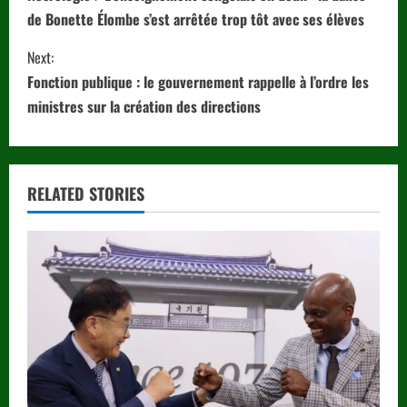
o
de Bonette Élombe s’est arrêtée trop tôt avec ses élèves
n
Next:
t
Fonction publique : le gouvernement rappelle à l’ordre les
i
ministres sur la création des directions
n
u
RELATED STORIES
e
R
e
a
d