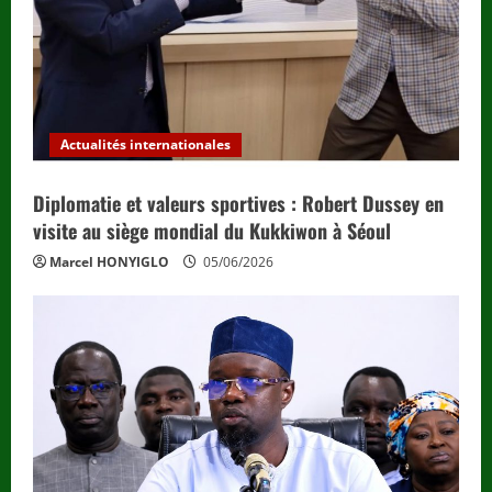
i
n
g
Actualités internationales
Diplomatie et valeurs sportives : Robert Dussey en
visite au siège mondial du Kukkiwon à Séoul
Marcel HONYIGLO
05/06/2026