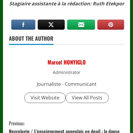
Stagiaire assistante à la rédaction: Ruth Etekpor
ABOUT THE AUTHOR
Marcel HONYIGLO
Administrator
Journaliste - Communicant
Visit Website
View All Posts
C
Previous:
Necrologie / L’enseignement congolais en deuil : la danse