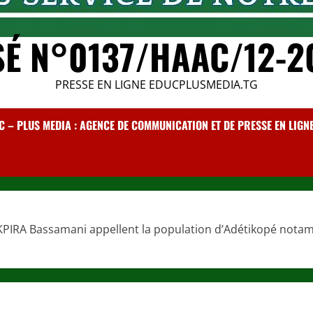
SÉ N°0137/HAAC/12-2
PRESSE EN LIGNE EDUCPLUSMEDIA.TG
C – PLUS MEDIA : AGENCE DE COMMUNICATION ET DE PRESSE EN LIGNE /
t KPIRA Bassamani appellent la population d’Adétikopé n