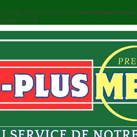
or_Widget::$base is deprecated in
/home/ylhgcaui/public
et.php
on line
41