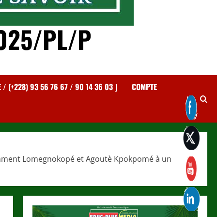
025/PL/P
 (+228) 93 56 76 67 / 90 14 36 03 ]
COMPTE
otamment Lomegnokopé et Agoutè Kpokpomé à un