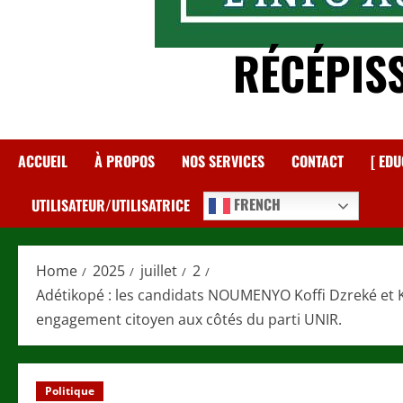
RÉCÉPIS
ACCUEIL
À PROPOS
NOS SERVICES
CONTACT
[ EDU
FRENCH
UTILISATEUR/UTILISATRICE
Home
2025
juillet
2
Adétikopé : les candidats NOUMENYO Koffi Dzreké e
engagement citoyen aux côtés du parti UNIR.
Politique