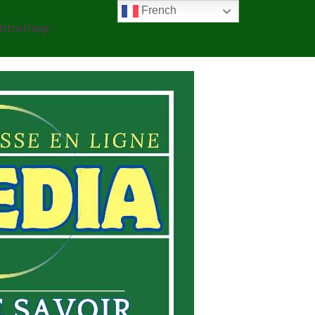
French
_html/wp-