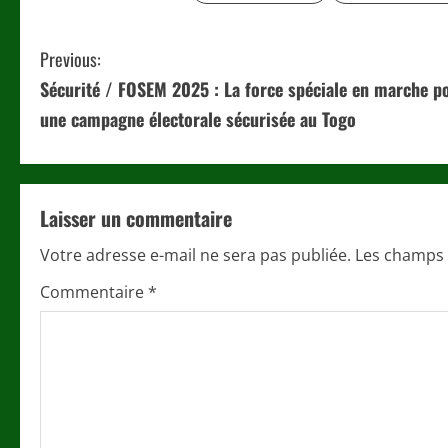
C
Previous:
Sécurité / FOSEM 2025 : La force spéciale en marche p
o
une campagne électorale sécurisée au Togo
n
t
Laisser un commentaire
i
Votre adresse e-mail ne sera pas publiée.
Les champs 
n
Commentaire
*
u
e
R
e