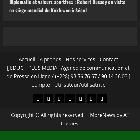
Diplomatie et valeurs sportives : Robert Dussey en visite
au siège mondial du Kukkiwon à Séoul
Accueil
À propos
Nos services
Contact
[ EDUC – PLUS MEDIA : Agence de communication et
de Presse en Ligne / (+228) 93 56 76 67 / 90 14 36 03 ]
Compte
Utilisateur/utilisatrice
Accueil
À
Nos
Contact
[
Compte
Utilisateur/utilisa
propos
services
EDUC
Copyright © All rights reserved.
|
MoreNews
by AF
–
themes.
PLUS
MEDIA