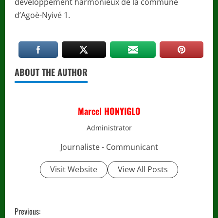
développement harmonieux de la commune
d’Agoè-Nyivé 1.
ABOUT THE AUTHOR
Marcel HONYIGLO
Administrator
Journaliste - Communicant
Visit Website
View All Posts
C
Previous: