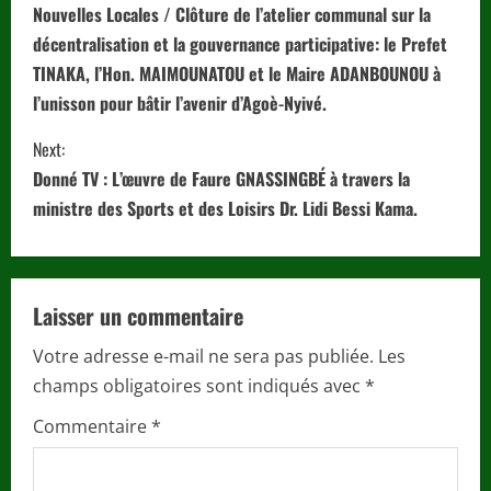
o
Nouvelles Locales / Clôture de l’atelier communal sur la
décentralisation et la gouvernance participative: le Prefet
n
TINAKA, l’Hon. MAIMOUNATOU et le Maire ADANBOUNOU à
t
l’unisson pour bâtir l’avenir d’Agoè-Nyivé.
i
Next:
Donné TV : L’œuvre de Faure GNASSINGBÉ à travers la
n
ministre des Sports et des Loisirs Dr. Lidi Bessi Kama.
u
e
Laisser un commentaire
R
Votre adresse e-mail ne sera pas publiée.
Les
e
champs obligatoires sont indiqués avec
*
a
Commentaire
*
d