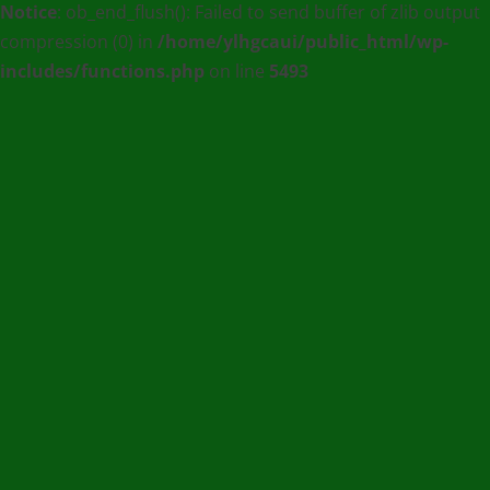
Notice
: ob_end_flush(): Failed to send buffer of zlib output
:
compression (0) in
/home/ylhgcaui/public_html/wp-
Agence
includes/functions.php
on line
5493
de
communication
et
de
Presse
en
Ligne
/
(+228)
93
56
76
67
/