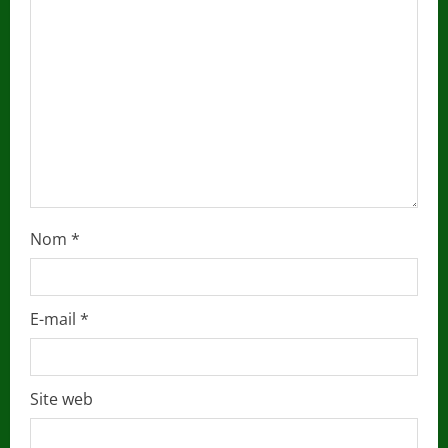
i
n
g
Nom
*
E-mail
*
Site web