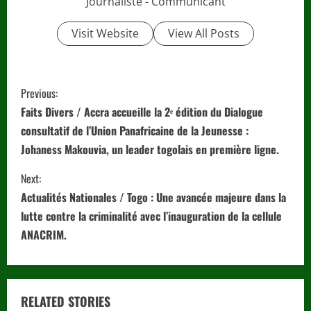
Journaliste - Communicant
Visit Website
View All Posts
C
Previous:
o
Faits Divers / Accra accueille la 2ᵉ édition du Dialogue
consultatif de l’Union Panafricaine de la Jeunesse :
n
Johaness Makouvia, un leader togolais en première ligne.
t
Next:
i
Actualités Nationales / Togo : Une avancée majeure dans la
lutte contre la criminalité avec l’inauguration de la cellule
n
ANACRIM.
u
e
RELATED STORIES