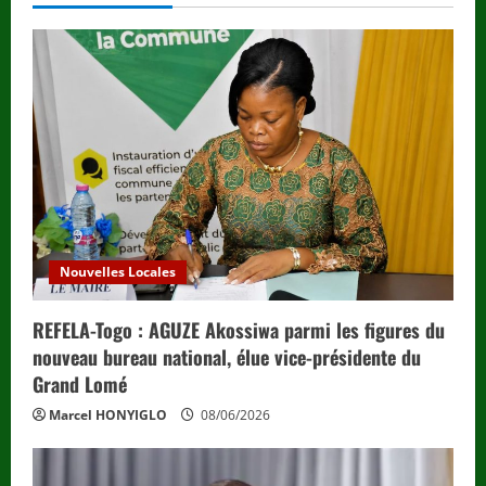
R
e
a
d
i
n
Nouvelles Locales
g
REFELA-Togo : AGUZE Akossiwa parmi les figures du
nouveau bureau national, élue vice-présidente du
Grand Lomé
Marcel HONYIGLO
08/06/2026