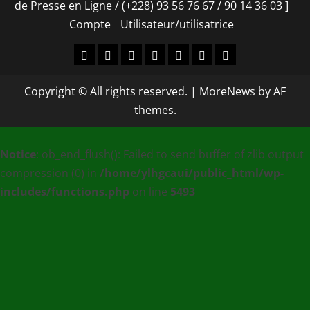
de Presse en Ligne / (+228) 93 56 76 67 / 90 14 36 03 ]
Compte
Utilisateur/utilisatrice
Accueil
À
Nos
Contact
[
Compte
Utilisateur/utilisa
propos
services
EDUC
Copyright © All rights reserved.
|
MoreNews
by AF
–
themes.
PLUS
MEDIA
Notice
: ob_end_flush(): Failed to send buffer of zlib output
:
compression (0) in
/home/ylhgcaui/public_html/wp-
Agence
includes/functions.php
on line
5493
de
communication
et
de
Presse
en