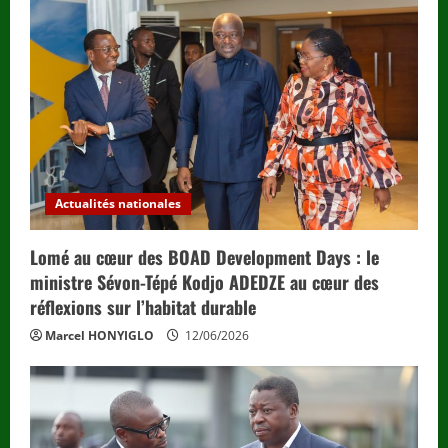
a
d
i
n
g
Actualités nationales
Lomé au cœur des BOAD Development Days : le
ministre Sévon-Tépé Kodjo ADEDZE au cœur des
réflexions sur l’habitat durable
Marcel HONYIGLO
12/06/2026