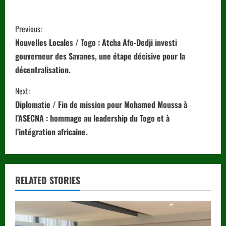
C
Previous:
o
Nouvelles Locales / Togo : Atcha Afo-Dedji investi
gouverneur des Savanes, une étape décisive pour la
n
décentralisation.
t
Next:
i
Diplomatie / Fin de mission pour Mohamed Moussa à
l’ASECNA : hommage au leadership du Togo et à
n
l’intégration africaine.
u
e
RELATED STORIES
R
e