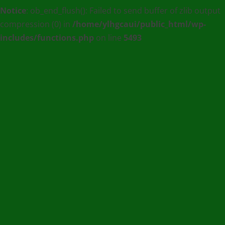
Notice
: ob_end_flush(): Failed to send buffer of zlib output
:
compression (0) in
/home/ylhgcaui/public_html/wp-
Agence
includes/functions.php
on line
5493
de
communication
et
de
Presse
en
Ligne
/
(+228)
93
56
76
67