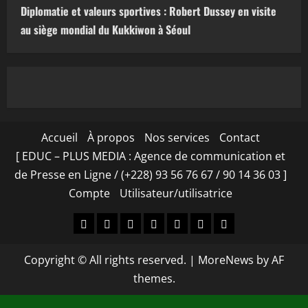
Diplomatie et valeurs sportives : Robert Dussey en visite
au siège mondial du Kukkiwon à Séoul
Accueil
À propos
Nos services
Contact
[ EDUC – PLUS MEDIA : Agence de communication et
de Presse en Ligne / (+228) 93 56 76 67 / 90 14 36 03 ]
Compte
Utilisateur/utilisatrice
Accueil
À
Nos
Contact
[
Compte
Utilisateur/utilisa
propos
services
EDUC
Copyright © All rights reserved.
|
MoreNews
by AF
–
themes.
PLUS
MEDIA