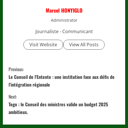
Marcel HONYIGLO
Administrator
Journaliste - Communicant
Visit Website
View All Posts
C
Previous:
o
Le Conseil de l’Entente : une institution face aux défis de
l’intégration régionale
n
Next:
t
Togo : le Conseil des ministres valide un budget 2025
i
ambitieux.
n