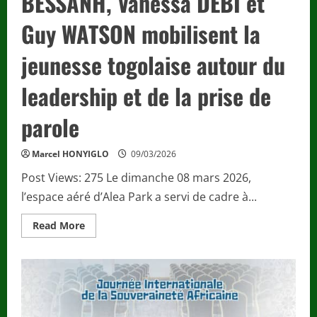
BESSANH, Vanessa DEBI et
Guy WATSON mobilisent la
jeunesse togolaise autour du
leadership et de la prise de
parole
Marcel HONYIGLO
09/03/2026
Post Views: 275 Le dimanche 08 mars 2026,
l’espace aéré d’Alea Park a servi de cadre à...
Read
Read More
more
about
AFTERWORK
LEADERSHIP
&
IMPACT
2026
:
Richard