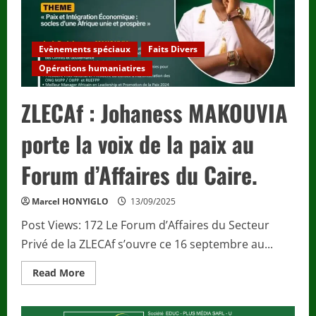
conférence
à
Lomé
sur
les
Evènements spéciaux
Faits Divers
crimes
coloniaux.
Opérations humaniatires
ZLECAf : Johaness MAKOUVIA
porte la voix de la paix au
Forum d’Affaires du Caire.
Marcel HONYIGLO
13/09/2025
Post Views: 172 Le Forum d’Affaires du Secteur
Privé de la ZLECAf s’ouvre ce 16 septembre au...
Read
Read More
more
about
ZLECAf
: