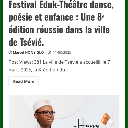
Festival Eduk-Théâtre danse,
poésie et enfance : Une 8ᵉ
édition réussie dans la ville
de Tsévié.
Marcel HONYIGLO
11/03/2025
Post Views: 381 La ville de Tsévié a accueilli, le 7
mars 2025, la 8ᵉ édition du...
Read
Read More
more
about
Festival
Eduk-
Théâtre
danse,
poésie
et
enfance
:
Une