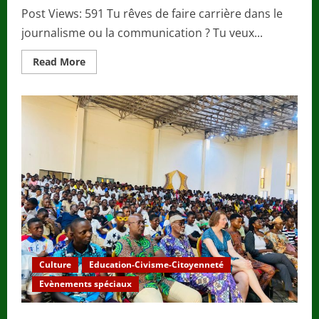
Post Views: 591 Tu rêves de faire carrière dans le
journalisme ou la communication ? Tu veux...
Read
Read More
more
about
Lance
ta
Carrière
dans
le
Journalisme
et
la
Communication
avec
ÉDUC
PLUS
MÉDIA
!
Culture
Education-Civisme-Citoyenneté
Evènements spéciaux