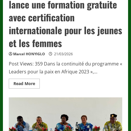
lance une formation gratuite
avec certification
internationale pour les jeunes
et les femmes
Marcel HONYIGLO
21/03/2026
Post Views: 359 Dans la continuité du programme «
Leaders pour la paix en Afrique 2023 »,...
Read
Read More
more
about
De
“Leaders
pour
la
paix
en
Afrique
2023”
à