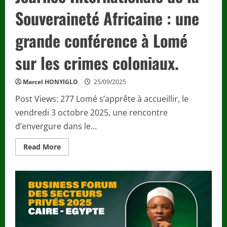
Souveraineté Africaine : une
grande conférence à Lomé
sur les crimes coloniaux.
Marcel HONYIGLO
25/09/2025
Post Views: 277 Lomé s’apprête à accueillir, le
vendredi 3 octobre 2025, une rencontre
d’envergure dans le...
Read
Read More
more
about
Journée
Internationale
de
la
Souveraineté
Africaine
:
une
grande