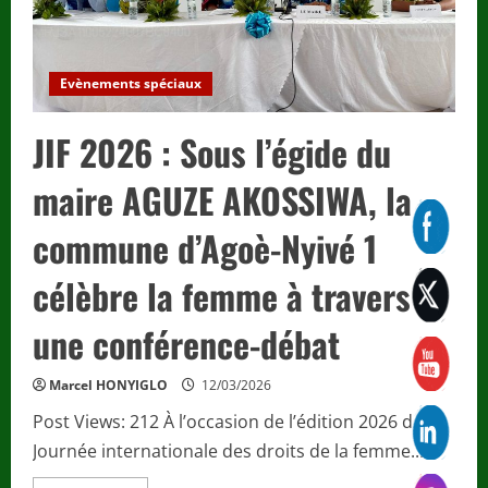
“Faiseurs
de
disciples
de
la
paix
Evènements spéciaux
2026”
:
à
JIF 2026 : Sous l’égide du
Lomé,
Johaness
MAKOUVIA
maire AGUZE AKOSSIWA, la
lance
une
formation
commune d’Agoè-Nyivé 1
gratuite
avec
certification
internationale
célèbre la femme à travers
pour
les
jeunes
une conférence-débat
et
les
femmes
Marcel HONYIGLO
12/03/2026
Post Views: 212 À l’occasion de l’édition 2026 de la
Journée internationale des droits de la femme...