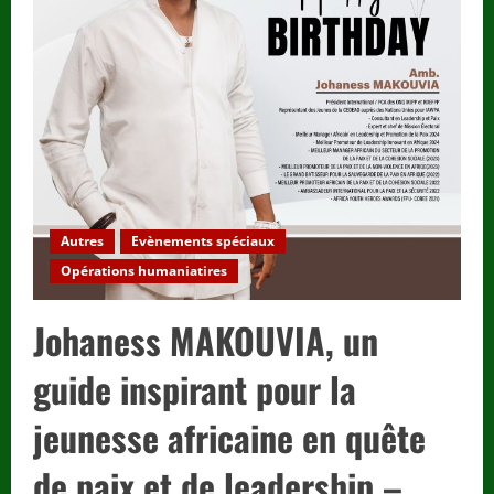
8ᵉ
édition
réussie
dans
la
ville
de
Tsévié.
Autres
Evènements spéciaux
Opérations humaniatires
Johaness MAKOUVIA, un
guide inspirant pour la
jeunesse africaine en quête
de paix et de leadership –