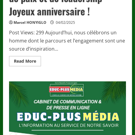
Joyeux anniversaire !
Marcel HONYIGLO
04/02/2025
Post Views: 299 Aujourd’hui, nous célébrons un
homme dont le parcours et l’engagement sont une
source d’inspiration...
Read
Read More
more
about
Johaness
MAKOUVIA,
un
guide
inspirant
pour
la
jeunesse
africaine
en
quête
de
paix
et
de