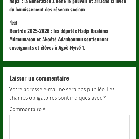
o
Népal : la Génération Z défie le pouvoir et arrache la levée
du bannissement des réseaux sociaux.
n
Next:
t
Rentrée 2025-2026 : les députés Hadja Ibrahima
i
Mémounatou et Akoété Adanbounou soutiennent
enseignants et élèves à Agoè-Nyivé 1.
n
u
Laisser un commentaire
e
Votre adresse e-mail ne sera pas publiée.
Les
R
champs obligatoires sont indiqués avec
*
e
Commentaire
*
a
d