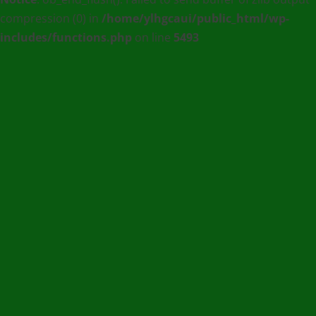
compression (0) in
/home/ylhgcaui/public_html/wp-
Agence
includes/functions.php
on line
5493
de
communication
et
de
Presse
en
Ligne
/
(+228)
93
56
76
67
/