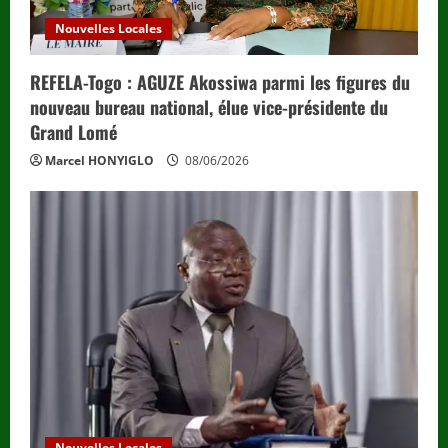
g
Nouvelles Locales
REFELA-Togo : AGUZE Akossiwa parmi les figures du
nouveau bureau national, élue vice-présidente du
Grand Lomé
Marcel HONYIGLO
08/06/2026
Nouvelles Locales