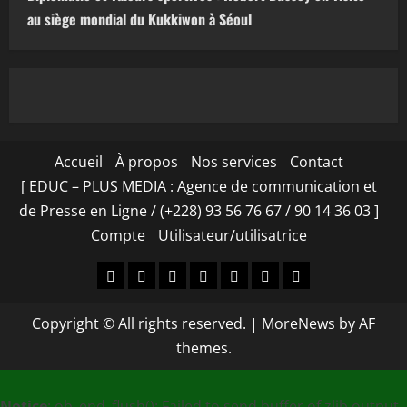
au siège mondial du Kukkiwon à Séoul
Accueil
À propos
Nos services
Contact
[ EDUC – PLUS MEDIA : Agence de communication et
de Presse en Ligne / (+228) 93 56 76 67 / 90 14 36 03 ]
Compte
Utilisateur/utilisatrice
Accueil
À
Nos
Contact
[
Compte
Utilisateur/utilisa
propos
services
EDUC
Copyright © All rights reserved.
|
MoreNews
by AF
–
themes.
PLUS
MEDIA
Notice
: ob_end_flush(): Failed to send buffer of zlib output
: