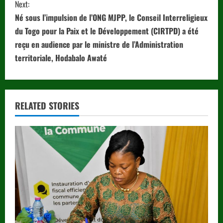
t
Next:
i
Né sous l’impulsion de l’ONG MJPP, le Conseil Interreligieux
du Togo pour la Paix et le Développement (CIRTPD) a été
n
reçu en audience par le ministre de l’Administration
territoriale, Hodabalo Awaté
u
e
R
RELATED STORIES
e
a
d
i
n