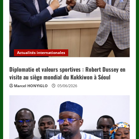
d
i
n
g
Actualités internationales
Diplomatie et valeurs sportives : Robert Dussey en
visite au siège mondial du Kukkiwon à Séoul
Marcel HONYIGLO
05/06/2026