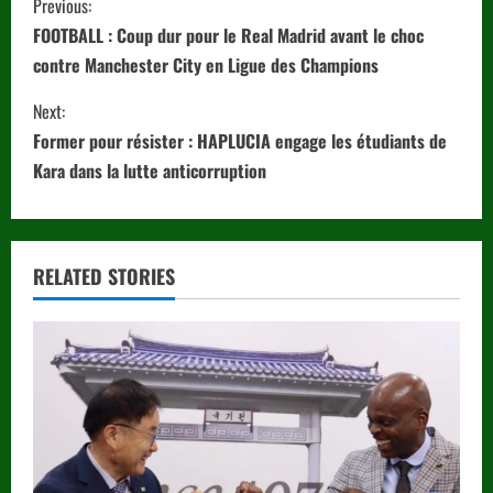
Previous:
o
FOOTBALL : Coup dur pour le Real Madrid avant le choc
contre Manchester City en Ligue des Champions
n
Next:
t
Former pour résister : HAPLUCIA engage les étudiants de
i
Kara dans la lutte anticorruption
n
u
RELATED STORIES
e
R
e
a