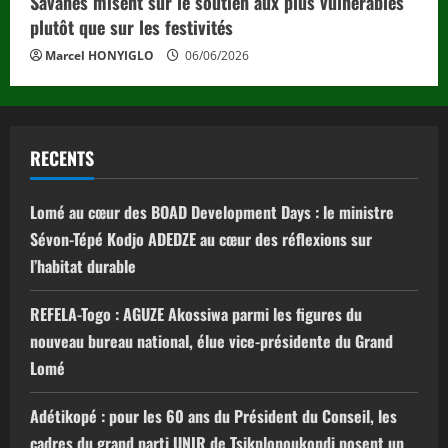
Savanes misent sur le soutien aux plus vulnérables
plutôt que sur les festivités
Marcel HONYIGLO
06/06/2026
RECENTS
Lomé au cœur des BOAD Development Days : le ministre
Sévon-Tépé Kodjo ADEDZE au cœur des réflexions sur
l’habitat durable
REFELA-Togo : AGUZE Akossiwa parmi les figures du
nouveau bureau national, élue vice-présidente du Grand
Lomé
Adétikopé : pour les 60 ans du Président du Conseil, les
cadres du grand parti UNIR de Tsikplonoukondi posent un