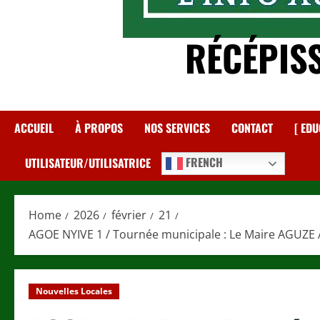
RÉCÉPIS
ACCUEIL
À PROPOS
NOS SERVICES
CONTACT
[ EDU
FRENCH
UTILISATEUR/UTILISATRICE
Home
2026
février
21
AGOE NYIVE 1 / Tournée municipale : Le Maire AGUZE A
Nouvelles Locales