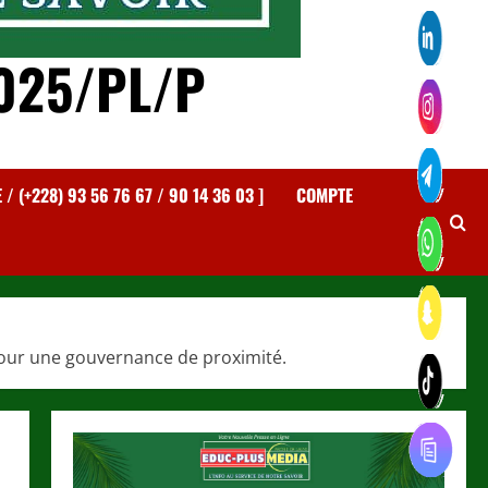
025/PL/P
 (+228) 93 56 76 67 / 90 14 36 03 ]
COMPTE
pour une gouvernance de proximité.