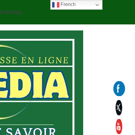
French
_html/wp-