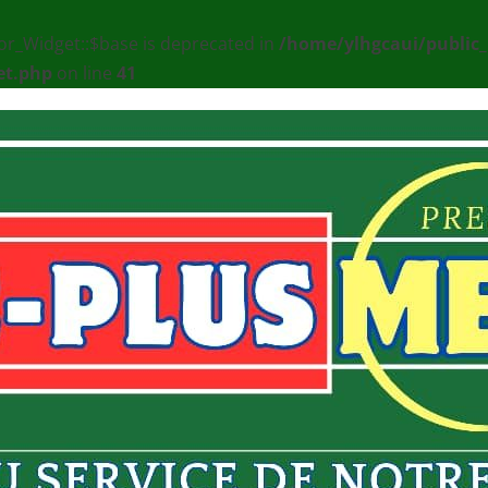
or_Widget::$base is deprecated in
/home/ylhgcaui/public
et.php
on line
41