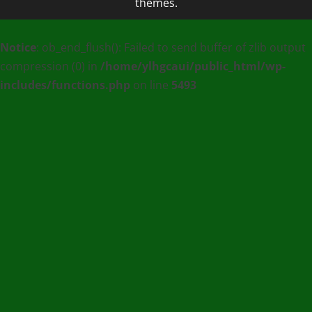
themes.
PLUS
MEDIA
Notice
: ob_end_flush(): Failed to send buffer of zlib output
:
compression (0) in
/home/ylhgcaui/public_html/wp-
Agence
includes/functions.php
on line
5493
de
communication
et
de
Presse
en
Ligne
/
(+228)
93
56
76