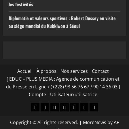
les festivités
Diplomatie et valeurs sportives : Robert Dussey en visite
au siège mondial du Kukkiwon à Séoul
Accueil
À propos
Nos services
Contact
[ EDUC – PLUS MEDIA : Agence de communication et
de Presse en Ligne / (+228) 93 56 76 67 / 90 14 36 03 ]
Compte
Utilisateur/utilisatrice
Accueil
À
Nos
Contact
[
Compte
Utilisateur/utilisa
propos
services
EDUC
Copyright © All rights reserved.
|
MoreNews
by AF
–