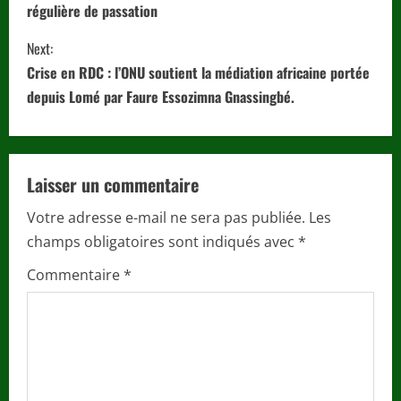
n
régulière de passation
t
Next:
i
Crise en RDC : l’ONU soutient la médiation africaine portée
depuis Lomé par Faure Essozimna Gnassingbé.
n
u
Laisser un commentaire
e
Votre adresse e-mail ne sera pas publiée.
Les
R
champs obligatoires sont indiqués avec
*
e
Commentaire
*
a
d
i