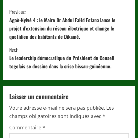
C
Previous:
o
Agoè-Nyivé 4 : le Maire Dr Abdul FaHd Fofana lance le
projet d’extension du réseau électrique et change le
n
quotidien des habitants de Dikamé.
t
Next:
i
Le leadership démocratique du Président du Conseil
togolais se dessine dans la crise bissau-guinéenne.
n
u
Laisser un commentaire
e
Votre adresse e-mail ne sera pas publiée.
Les
R
champs obligatoires sont indiqués avec
*
e
Commentaire
*