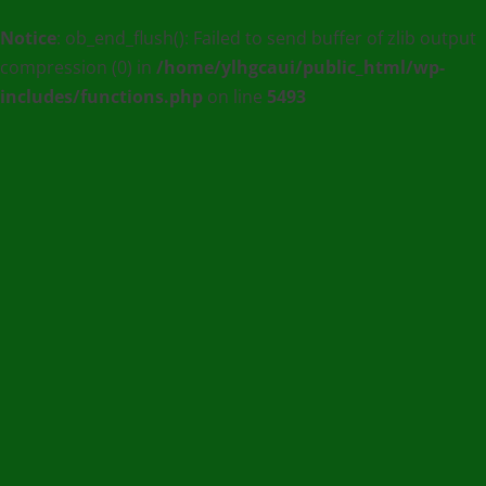
MEDIA
Notice
: ob_end_flush(): Failed to send buffer of zlib output
:
compression (0) in
/home/ylhgcaui/public_html/wp-
Agence
includes/functions.php
on line
5493
de
communication
et
de
Presse
en
Ligne
/
(+228)
93
56
76
67