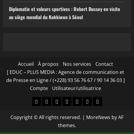
Diplomatie et valeurs sportives : Robert Dussey en visite
au siège mondial du Kukkiwon à Séoul
Accueil
À propos
Nos services
Contact
[ EDUC – PLUS MEDIA : Agence de communication et
de Presse en Ligne / (+228) 93 56 76 67 / 90 14 36 03 ]
Compte
Utilisateur/utilisatrice
Accueil
À
Nos
Contact
[
Compte
Utilisateur/utilisa
propos
services
EDUC
Copyright © All rights reserved.
|
MoreNews
by AF
–
themes.
PLUS