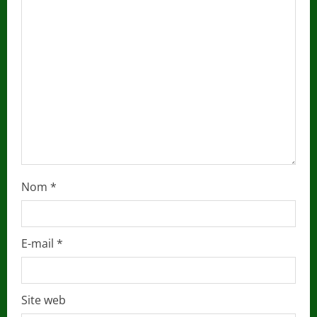
a
d
i
n
g
Nom
*
E-mail
*
Site web