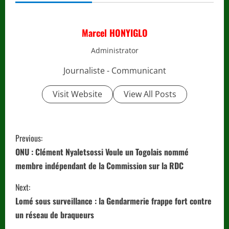
Marcel HONYIGLO
Administrator
Journaliste - Communicant
Visit Website
View All Posts
C
Previous:
o
ONU : Clément Nyaletsossi Voule un Togolais nommé
membre indépendant de la Commission sur la RDC
n
Next:
t
Lomé sous surveillance : la Gendarmerie frappe fort contre
i
un réseau de braqueurs