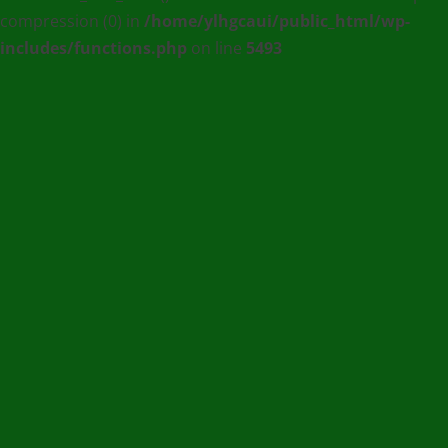
compression (0) in
/home/ylhgcaui/public_html/wp-
Agence
includes/functions.php
on line
5493
de
communication
et
de
Presse
en
Ligne
/
(+228)
93
56
76
67
/