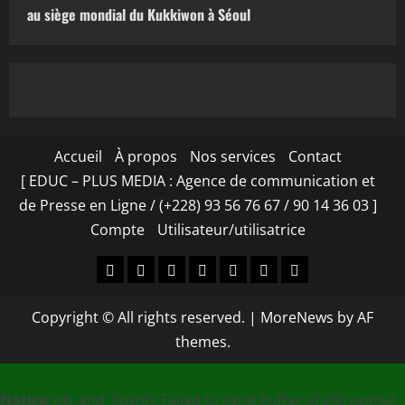
au siège mondial du Kukkiwon à Séoul
Accueil
À propos
Nos services
Contact
[ EDUC – PLUS MEDIA : Agence de communication et
de Presse en Ligne / (+228) 93 56 76 67 / 90 14 36 03 ]
Compte
Utilisateur/utilisatrice
Accueil
À
Nos
Contact
[
Compte
Utilisateur/utilisa
propos
services
EDUC
Copyright © All rights reserved.
|
MoreNews
by AF
–
themes.
PLUS
MEDIA
Notice
: ob_end_flush(): Failed to send buffer of zlib output
: