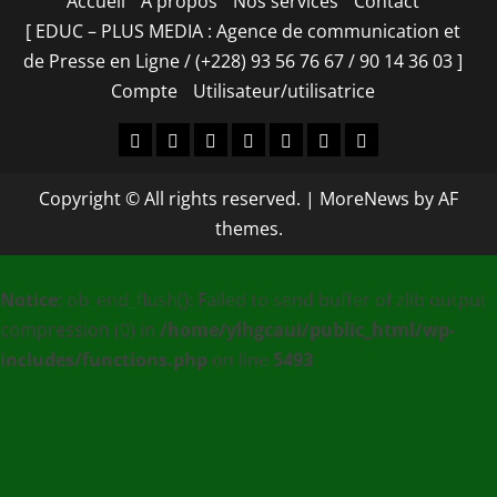
Accueil
À propos
Nos services
Contact
[ EDUC – PLUS MEDIA : Agence de communication et
de Presse en Ligne / (+228) 93 56 76 67 / 90 14 36 03 ]
Compte
Utilisateur/utilisatrice
Accueil
À
Nos
Contact
[
Compte
Utilisateur/utilisa
propos
services
EDUC
Copyright © All rights reserved.
|
MoreNews
by AF
–
themes.
PLUS
MEDIA
Notice
: ob_end_flush(): Failed to send buffer of zlib output
:
compression (0) in
/home/ylhgcaui/public_html/wp-
Agence
includes/functions.php
on line
5493
de
communication
et
de
Presse