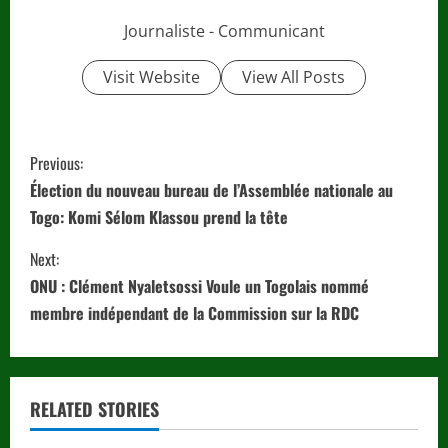
Journaliste - Communicant
Visit Website
View All Posts
C
Previous:
o
Élection du nouveau bureau de l’Assemblée nationale au
Togo: Komi Sélom Klassou prend la tête
n
Next:
t
ONU : Clément Nyaletsossi Voule un Togolais nommé
i
membre indépendant de la Commission sur la RDC
n
u
RELATED STORIES