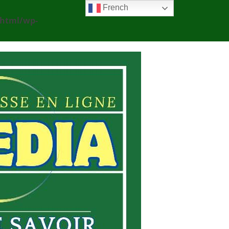
French
_html/wp-