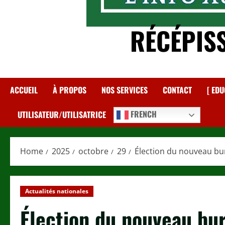
RÉCÉPIS
ACCUEIL
À PROPOS
NOS SERVICES
CONTACT
[ EDU
FRENCH
UTILISATEUR/UTILISATRICE
Home
2025
octobre
29
Élection du nouveau bu
Actualités nationales
Élection du nouveau bu