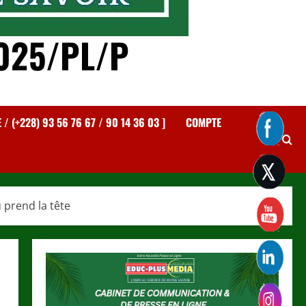
025/PL/P
 (+228) 93 56 76 67 / 90 14 36 03 ]
COMPTE
 prend la tête