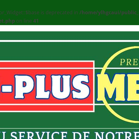
or_Widget::$base is deprecated in
/home/ylhgcaui/public
et.php
on line
41