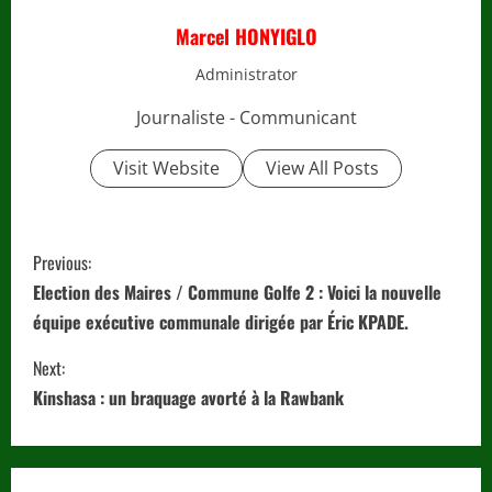
Marcel HONYIGLO
Administrator
Journaliste - Communicant
Visit Website
View All Posts
C
Previous:
o
Election des Maires / Commune Golfe 2 : Voici la nouvelle
équipe exécutive communale dirigée par Éric KPADE.
n
Next:
t
Kinshasa : un braquage avorté à la Rawbank
i
n