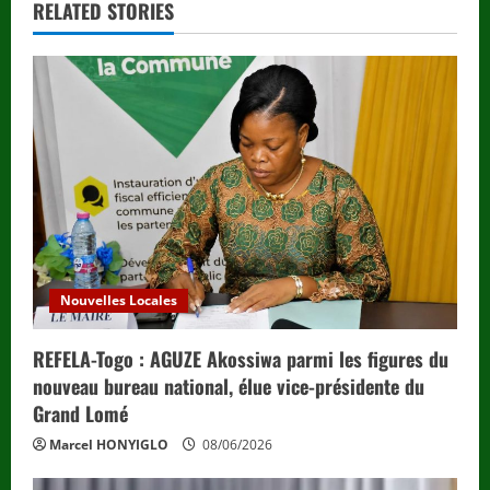
RELATED STORIES
u
e
R
e
a
d
i
Nouvelles Locales
n
REFELA-Togo : AGUZE Akossiwa parmi les figures du
nouveau bureau national, élue vice-présidente du
g
Grand Lomé
Marcel HONYIGLO
08/06/2026