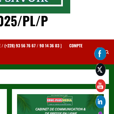
025/PL/P
 (+228) 93 56 76 67 / 90 14 36 03 ]
COMPTE