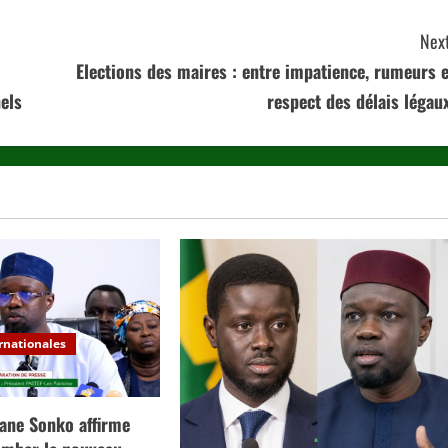
Next
Elections des maires : entre impatience, rumeurs e
els
respect des délais légaux
ernationales
ane Sonko affirme