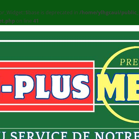
or_Widget::$base is deprecated in
/home/ylhgcaui/public
et.php
on line
41