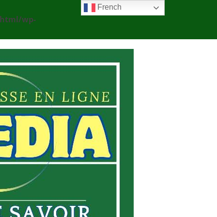
French
_html/wp-