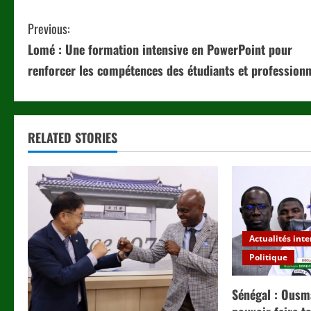
C
Previous:
Lomé : Une formation intensive en PowerPoint pour
o
renforcer les compétences des étudiants et professionn
n
t
RELATED STORIES
i
n
u
e
Actualités int
R
Politique
e
Sénégal : Ousm