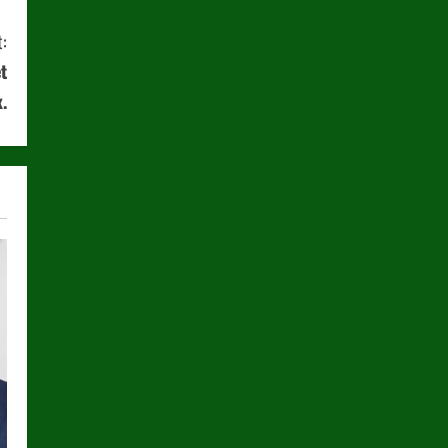
:
t
.