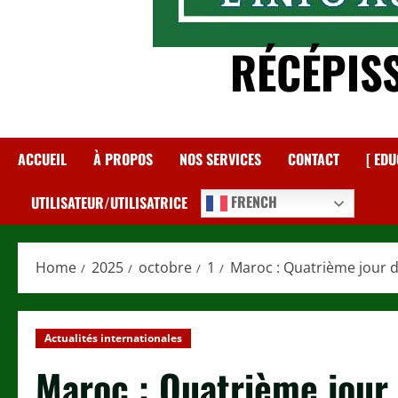
RÉCÉPIS
ACCUEIL
À PROPOS
NOS SERVICES
CONTACT
[ EDU
FRENCH
UTILISATEUR/UTILISATRICE
Home
2025
octobre
1
Maroc : Quatrième jour d
Actualités internationales
Maroc : Quatrième jour 