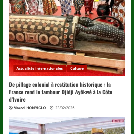
a
d
i
n
g
Actualités internationales
Culture
De pillage colonial à restitution historique : la
France rend le tambour Djidji Ayôkwé à la Côte
d’Ivoire
Marcel HONYIGLO
23/02/2026