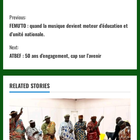
C
Previous:
o
FEMU’TO : quand la musique devient moteur d’éducation et
d’unité nationale.
n
Next:
t
ATBEF : 50 ans d’engagement, cap sur l’avenir
i
n
RELATED STORIES
u
e
R
e