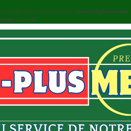
or_Widget::$base is deprecated in
/home/ylhgcaui/public
et.php
on line
41