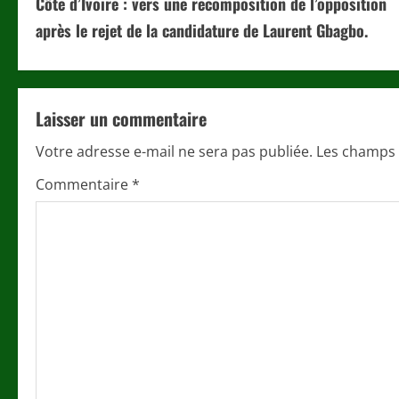
Côte d’Ivoire : vers une recomposition de l’opposition
o
après le rejet de la candidature de Laurent Gbagbo.
n
t
Laisser un commentaire
i
Votre adresse e-mail ne sera pas publiée.
Les champs 
n
Commentaire
*
u
e
R
e
a
d