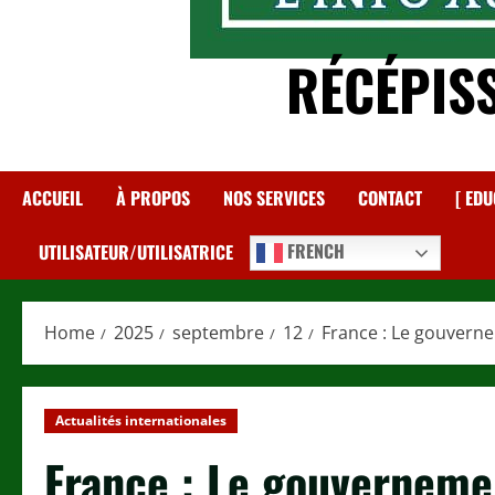
RÉCÉPIS
ACCUEIL
À PROPOS
NOS SERVICES
CONTACT
[ EDU
FRENCH
UTILISATEUR/UTILISATRICE
Home
2025
septembre
12
France : Le gouverne
Actualités internationales
France : Le gouverneme