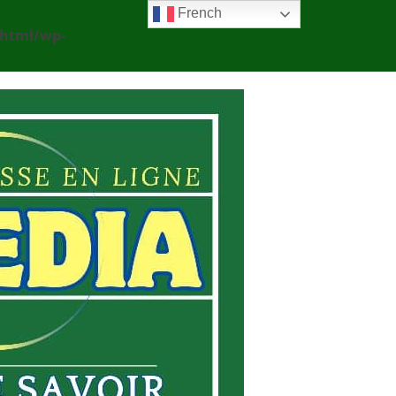
French
_html/wp-