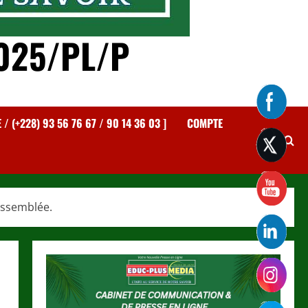
025/PL/P
 (+228) 93 56 76 67 / 90 14 36 03 ]
COMPTE
Assemblée.