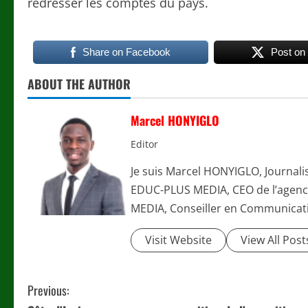
redresser les comptes du pays.
Share on Facebook
Post on
ABOUT THE AUTHOR
Marcel HONYIGLO
Editor
Je suis Marcel HONYIGLO, Journali
EDUC-PLUS MEDIA, CEO de l’agenc
MEDIA, Conseiller en Communicati
Visit Website
View All Post
C
Previous: