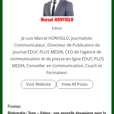
Marcel HONYIGLO
Editor
Je suis Marcel HONYIGLO, Journaliste-
Communicateur, Directeur de Publication du
journal EDUC-PLUS MEDIA, CEO de l’agence de
communication et de presse en ligne EDUC-PLUS
MEDIA, Conseiller en Communication, Coach et
Formateur.
Visit Website
View All Posts
C
Previous:
Diplomatie/ Togo – Gabon : une nouvelle dynamique pour la