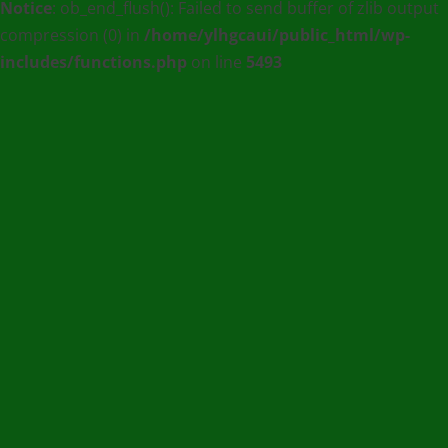
Notice
: ob_end_flush(): Failed to send buffer of zlib output
:
compression (0) in
/home/ylhgcaui/public_html/wp-
Agence
includes/functions.php
on line
5493
de
communication
et
de
Presse
en
Ligne
/
(+228)
93
56
76
67
/