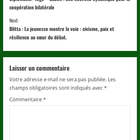
o
coopération bilatérale
n
Next:
t
Blitta : La jeunesse montre la voie : civisme, paix et
i
résilience au cœur du débat.
n
u
Laisser un commentaire
e
Votre adresse e-mail ne sera pas publiée.
Les
champs obligatoires sont indiqués avec
*
R
Commentaire
*
e
a
d