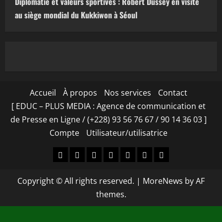
Diplomatie et valeurs sportives : Robert Dussey en visite
au siège mondial du Kukkiwon à Séoul
Accueil
À propos
Nos services
Contact
[ EDUC – PLUS MEDIA : Agence de communication et
de Presse en Ligne / (+228) 93 56 76 67 / 90 14 36 03 ]
Compte
Utilisateur/utilisatrice
Accueil
À
Nos
Contact
[
Compte
Utilisateur/utilisa
propos
services
EDUC
Copyright © All rights reserved.
|
MoreNews
by AF
–
themes.
PLUS
MEDIA