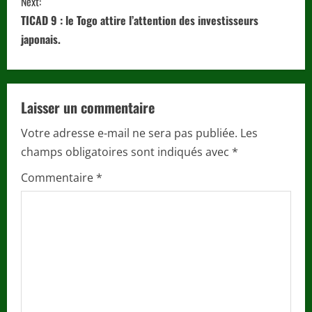
Next:
i
TICAD 9 : le Togo attire l’attention des investisseurs
japonais.
n
u
Laisser un commentaire
e
Votre adresse e-mail ne sera pas publiée.
Les
R
champs obligatoires sont indiqués avec
*
e
Commentaire
*
a
d
i
n