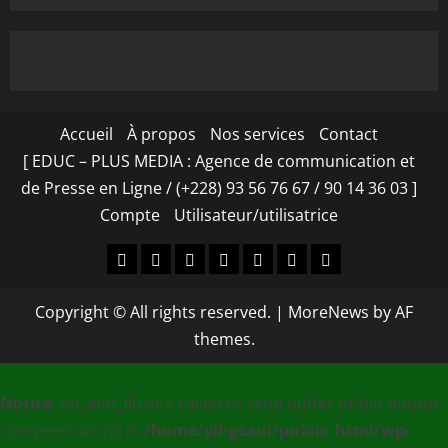
Accueil
À propos
Nos services
Contact
[ EDUC – PLUS MEDIA : Agence de communication et
de Presse en Ligne / (+228) 93 56 76 67 / 90 14 36 03 ]
Compte
Utilisateur/utilisatrice
Accueil
À
Nos
Contact
[
Compte
Utilisateur/utilisa
propos
services
EDUC
Copyright © All rights reserved.
|
MoreNews
by AF
–
themes.
PLUS
MEDIA
Notice
: ob_end_flush(): Failed to send buffer of zlib output
:
compression (0) in
/home/ylhgcaui/public_html/wp-
Agence