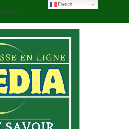
French
_html/wp-