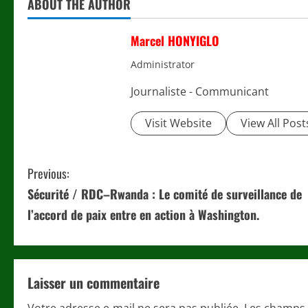
ABOUT THE AUTHOR
Marcel HONYIGLO
Administrator
Journaliste - Communicant
Visit Website
View All Post
C
Previous:
Sécurité / RDC–Rwanda : Le comité de surveillance de
o
l’accord de paix entre en action à Washington.
n
t
Laisser un commentaire
i
Votre adresse e-mail ne sera pas publiée.
Les champs 