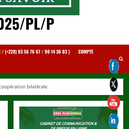
025/PL/P
 (+228) 93 56 76 67 / 90 14 36 03 ]
COMPTE
oopération bilatérale.