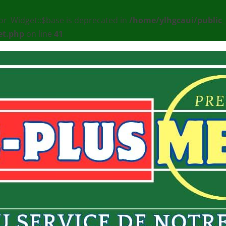
or_Widget::$base is deprecated in
/home/ylhgcaui/public
et.php
on line
41