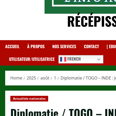
RÉCÉPIS
ACCUEIL
À PROPOS
NOS SERVICES
CONTACT
[ EDU
FRENCH
UTILISATEUR/UTILISATRICE
Home
2025
août
1
Diplomatie / TOGO – INDE : 
Actualités nationales
Diplomatie / TOGO – IN