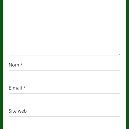
d
i
n
g
Nom
*
E-mail
*
Site web