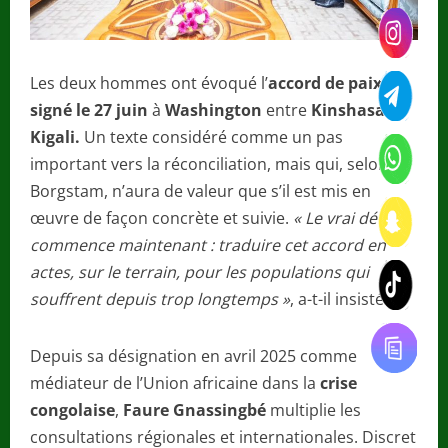
Les deux hommes ont évoqué l’
accord de paix
signé le 27 juin
à
Washington
entre
Kinshasa et
Kigali.
Un texte considéré comme un pas
important vers la réconciliation, mais qui, selon M.
Borgstam, n’aura de valeur que s’il est mis en
œuvre de façon concrète et suivie.
« Le vrai défi
commence maintenant : traduire cet accord en
actes, sur le terrain, pour les populations qui
souffrent depuis trop longtemps »
, a-t-il insisté.
Depuis sa désignation en avril 2025 comme
médiateur de l’Union africaine dans la
crise
congolaise
,
Faure Gnassingbé
multiplie les
consultations régionales et internationales. Discret