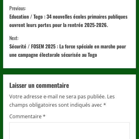
C
Previous:
o
Education / Togo : 34 nouvelles écoles primaires publiques
ouvrent leurs portes pour la rentrée 2025-2026.
n
Next:
t
Sécurité / FOSEM 2025 : La force spéciale en marche pour
i
une campagne électorale sécurisée au Togo
n
u
Laisser un commentaire
e
Votre adresse e-mail ne sera pas publiée.
Les
champs obligatoires sont indiqués avec
*
R
Commentaire
*
e
a