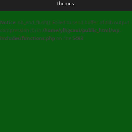
themes.
PLUS
MEDIA
Notice
: ob_end_flush(): Failed to send buffer of zlib output
:
compression (0) in
/home/ylhgcaui/public_html/wp-
Agence
includes/functions.php
on line
5493
de
communication
et
de
Presse
en
Ligne
/
(+228)
93
56