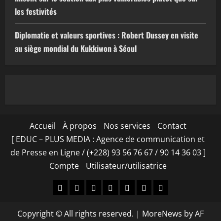
les festivités
Diplomatie et valeurs sportives : Robert Dussey en visite
au siège mondial du Kukkiwon à Séoul
Accueil
À propos
Nos services
Contact
[ EDUC – PLUS MEDIA : Agence de communication et
de Presse en Ligne / (+228) 93 56 76 67 / 90 14 36 03 ]
Compte
Utilisateur/utilisatrice
Accueil
À
Nos
Contact
[
Compte
Utilisateur/utilisa
propos
services
EDUC
Copyright © All rights reserved.
|
MoreNews
by AF
–