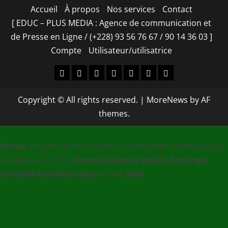
Accueil
À propos
Nos services
Contact
[ EDUC – PLUS MEDIA : Agence de communication et
de Presse en Ligne / (+228) 93 56 76 67 / 90 14 36 03 ]
Compte
Utilisateur/utilisatrice
Accueil
À
Nos
Contact
[
Compte
Utilisateur/utilisa
propos
services
EDUC
Copyright © All rights reserved.
|
MoreNews
by AF
–
themes.
PLUS
MEDIA
Notice
: ob_end_flush(): Failed to send buffer of zlib output
:
compression (0) in
/home/ylhgcaui/public_html/wp-
Agence
includes/functions.php
on line
5493
de
communication
et
de