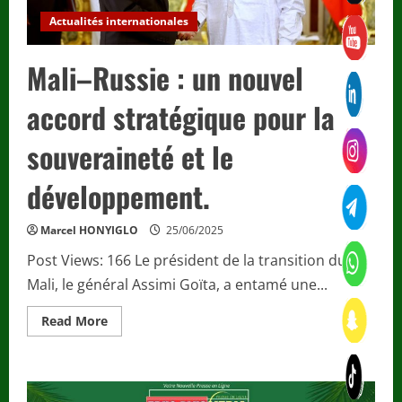
Actualités internationales
Mali–Russie : un nouvel
accord stratégique pour la
souveraineté et le
développement.
Marcel HONYIGLO
25/06/2025
Post Views: 166 Le président de la transition du
Mali, le général Assimi Goïta, a entamé une...
Read
Read More
more
about
Mali–
Russie
:
un