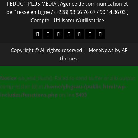
[ EDUC – PLUS MEDIA : Agence de communication et
de Presse en Ligne / (+228) 93 56 76 67 / 90 14 36 03 ]
Compte
Utilisateur/utilisatrice
Accueil
À
Nos
Contact
[
Compte
Utilisateur/utilisa
propos
services
EDUC
Copyright © All rights reserved.
|
MoreNews
by AF
–
themes.
PLUS
MEDIA
Notice
: ob_end_flush(): Failed to send buffer of zlib output
:
compression (0) in
/home/ylhgcaui/public_html/wp-
Agence
includes/functions.php
on line
5493
de
communication
et
de
Presse