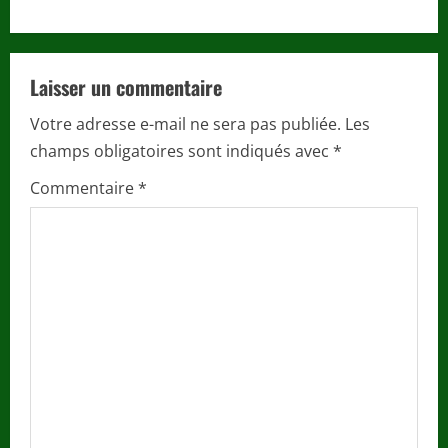
n
u
Laisser un commentaire
e
Votre adresse e-mail ne sera pas publiée.
Les
R
champs obligatoires sont indiqués avec
*
e
Commentaire
*
a
d
i
n
g