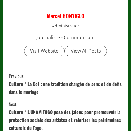
Marcel HONYIGLO
Administrator
Journaliste - Communicant
Visit Website
View All Posts
C
Previous:
o
Culture / La Dot : une tradition chargée de sens et de défis
dans le mariage
n
Next:
t
Culture / L’UNAM TOGO pose des jalons pour promouvoir la
i
protection sociale des artistes et valoriser les patrimoines
culturels du Togo.