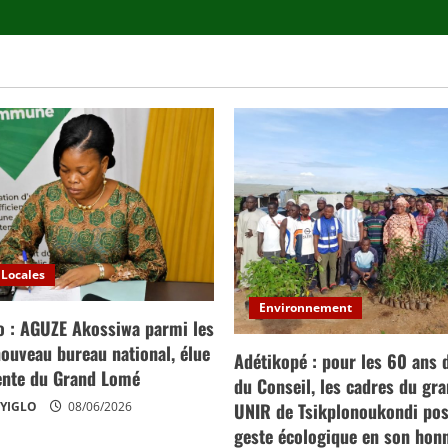
 Locales
Environnement
o : AGUZE Akossiwa parmi les
nouveau bureau national, élue
Adétikopé : pour les 60 ans 
ente du Grand Lomé
du Conseil, les cadres du gra
UNIR de Tsikplonoukondi pos
NYIGLO
08/06/2026
geste écologique en son hon