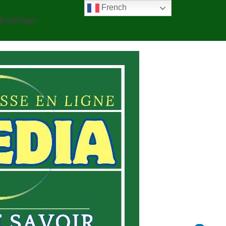
French
_html/wp-