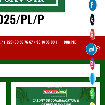
025/PL/P
 (+228) 93 56 76 67 / 90 14 36 03 ]
COMPTE