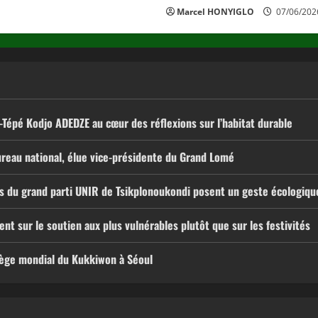
Marcel HONYIGLO
07/06/202
épé Kodjo ADEDZE au cœur des réflexions sur l’habitat durable
reau national, élue vice-présidente du Grand Lomé
res du grand parti UNIR de Tsikplonoukondi posent un geste écologiq
t sur le soutien aux plus vulnérables plutôt que sur les festivités
siège mondial du Kukkiwon à Séoul