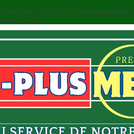
or_Widget::$base is deprecated in
/home/ylhgcaui/public
et.php
on line
41