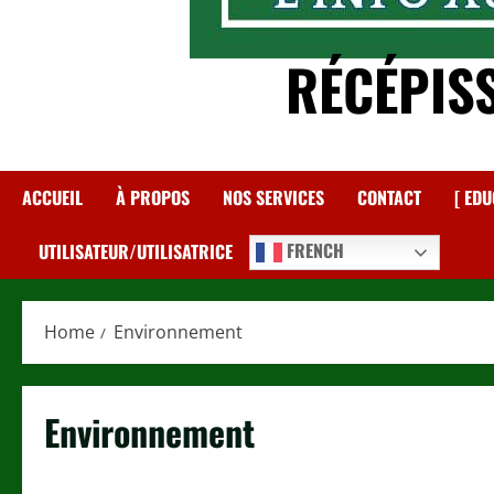
RÉCÉPIS
ACCUEIL
À PROPOS
NOS SERVICES
CONTACT
[ EDU
FRENCH
UTILISATEUR/UTILISATRICE
Home
Environnement
Environnement