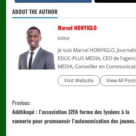
ABOUT THE AUTHOR
Marcel HONYIGLO
Editor
Je suis Marcel HONYIGLO, Journali
EDUC-PLUS MEDIA, CEO de l’agenc
MEDIA, Conseiller en Communicati
Visit Website
View All Post
C
Previous:
Adétikopé : l’association J2FA forme des lycéens à la
o
vannerie pour promouvoir l’autonomisation des jeunes.
n