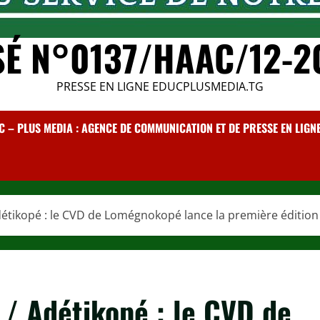
SÉ N°0137/HAAC/12-2
PRESSE EN LIGNE EDUCPLUSMEDIA.TG
C – PLUS MEDIA : AGENCE DE COMMUNICATION ET DE PRESSE EN LIGNE /
tikopé : le CVD de Lomégnokopé lance la première édition 
 Adétikopé : le CVD de