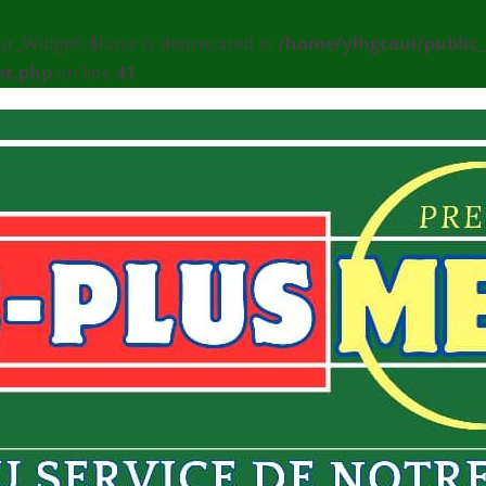
or_Widget::$base is deprecated in
/home/ylhgcaui/public
et.php
on line
41