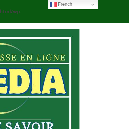
French
_html/wp-