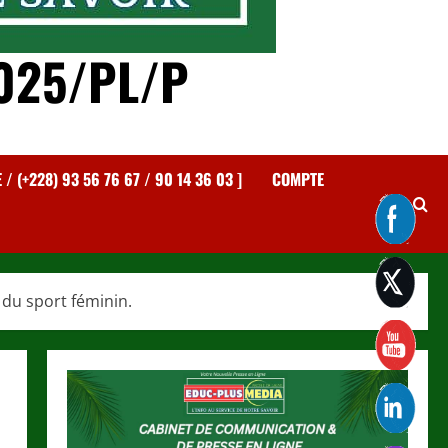
025/PL/P
 (+228) 93 56 76 67 / 90 14 36 03 ]
COMPTE
du sport féminin.