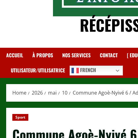
RÉCÉPIS
ACCUEIL
À PROPOS
NOS SERVICES
CONTACT
[ EDU
FRENCH
UTILISATEUR/UTILISATRICE
Home
2026
mai
10
Commune Agoè-Nyivé 6 / Adé
Sport
Commune Agoè-Nyivé 6 /