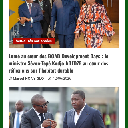
d
i
n
g
Actualités nationales
Lomé au cœur des BOAD Development Days : le
ministre Sévon-Tépé Kodjo ADEDZE au cœur des
réflexions sur l’habitat durable
Marcel HONYIGLO
12/06/2026