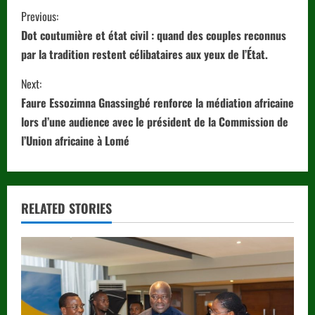
C
Previous:
o
Dot coutumière et état civil : quand des couples reconnus
par la tradition restent célibataires aux yeux de l’État.
n
Next:
t
Faure Essozimna Gnassingbé renforce la médiation africaine
i
lors d’une audience avec le président de la Commission de
l’Union africaine à Lomé
n
u
RELATED STORIES
e
R
e
a