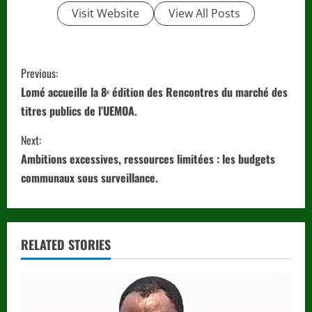
Visit Website
View All Posts
C
Previous:
o
Lomé accueille la 8ᵉ édition des Rencontres du marché des
titres publics de l’UEMOA.
n
Next:
t
Ambitions excessives, ressources limitées : les budgets
i
communaux sous surveillance.
n
u
RELATED STORIES
e
R