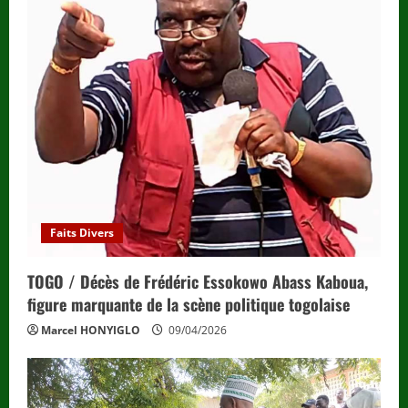
e
a
d
i
n
g
Faits Divers
TOGO / Décès de Frédéric Essokowo Abass Kaboua,
figure marquante de la scène politique togolaise
Marcel HONYIGLO
09/04/2026