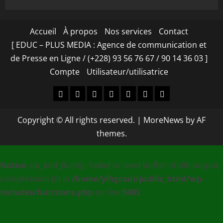
Accueil
À propos
Nos services
Contact
[ EDUC – PLUS MEDIA : Agence de communication et
de Presse en Ligne / (+228) 93 56 76 67 / 90 14 36 03 ]
Compte
Utilisateur/utilisatrice
Accueil
À
Nos
Contact
[
Compte
Utilisateur/utilisa
propos
services
EDUC
Copyright © All rights reserved.
|
MoreNews
by AF
–
themes.
PLUS
MEDIA
Notice
: ob_end_flush(): Failed to send buffer of zlib output
:
compression (0) in
/home/ylhgcaui/public_html/wp-
Agence
includes/functions.php
on line
5493
de
communication
et