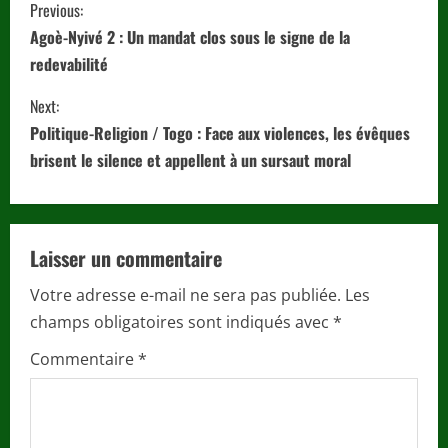
C
Previous:
o
Agoè-Nyivé 2 : Un mandat clos sous le signe de la
redevabilité
n
Next:
t
Politique-Religion / Togo : Face aux violences, les évêques
i
brisent le silence et appellent à un sursaut moral
n
u
Laisser un commentaire
e
Votre adresse e-mail ne sera pas publiée.
Les
champs obligatoires sont indiqués avec
*
R
Commentaire
*
e
a