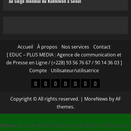
au siège mondial du Kukkiwon à Séoul
Accueil
À propos
Nos services
Contact
[ EDUC – PLUS MEDIA : Agence de communication et
de Presse en Ligne / (+228) 93 56 76 67 / 90 14 36 03 ]
Compte
Utilisateur/utilisatrice
Accueil
À
Nos
Contact
[
Compte
Utilisateur/utilisa
propos
services
EDUC
Copyright © All rights reserved.
|
MoreNews
by AF
–
themes.
PLUS
MEDIA
Notice
: ob_end_flush(): Failed to send buffer of zlib output
: