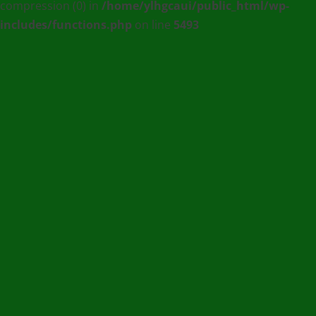
compression (0) in
/home/ylhgcaui/public_html/wp-
Agence
includes/functions.php
on line
5493
de
communication
et
de
Presse
en
Ligne
/
(+228)
93
56
76
67
/
90