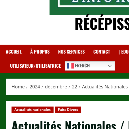
RÉCÉPIS
ACCUEIL
À PROPOS
NOS SERVICES
CONTACT
[ EDU
FRENCH
UTILISATEUR/UTILISATRICE
Home
2024
décembre
22
Actualités Nationales
Actualités nationales
Faits Divers
Actualités Nationales /