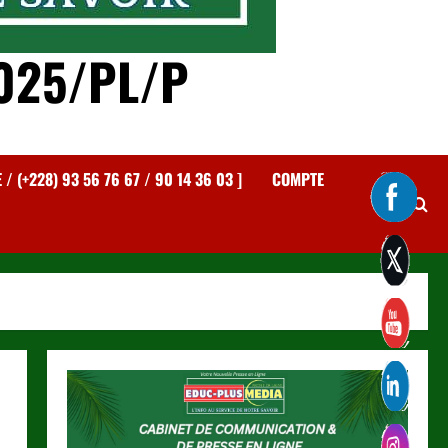
025/PL/P
 (+228) 93 56 76 67 / 90 14 36 03 ]
COMPTE