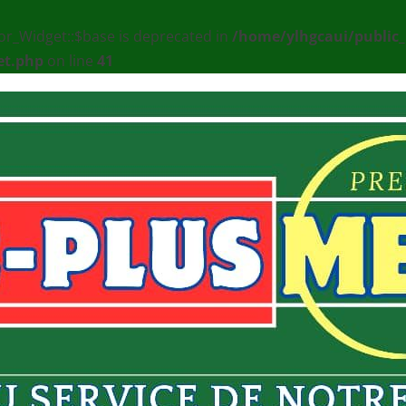
or_Widget::$base is deprecated in
/home/ylhgcaui/public
et.php
on line
41