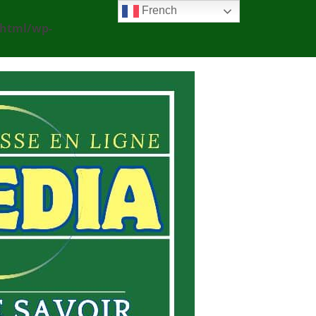
French
_html/wp-