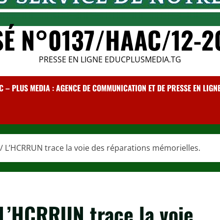
SÉ N°0137/HAAC/12-2
PRESSE EN LIGNE EDUCPLUSMEDIA.TG
C – PLUS MEDIA : AGENCE DE COMMUNICATION ET DE PRESSE EN LIGNE /
 / L’HCRRUN trace la voie des réparations mémorielles.
 L’HCRRUN trace la voie