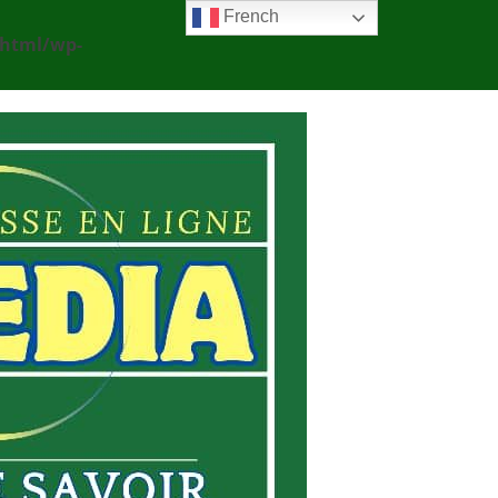
French
_html/wp-