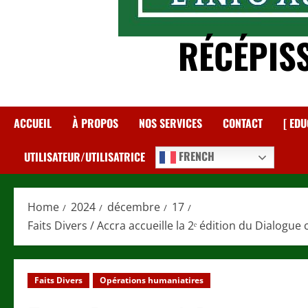
RÉCÉPIS
ACCUEIL
À PROPOS
NOS SERVICES
CONTACT
[ EDU
FRENCH
UTILISATEUR/UTILISATRICE
Home
2024
décembre
17
Faits Divers / Accra accueille la 2ᵉ édition du Dialogu
Faits Divers
Opérations humaniatires