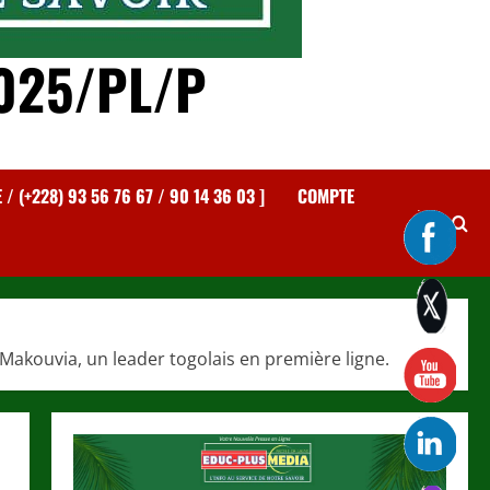
025/PL/P
 (+228) 93 56 76 67 / 90 14 36 03 ]
COMPTE
s Makouvia, un leader togolais en première ligne.