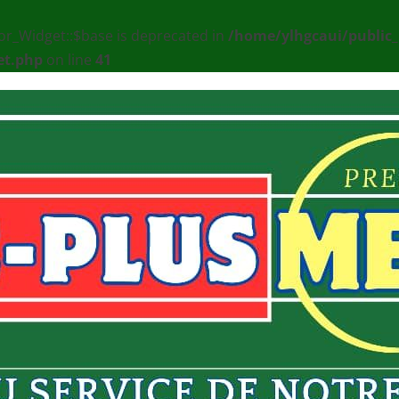
or_Widget::$base is deprecated in
/home/ylhgcaui/public
et.php
on line
41